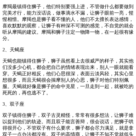
摩羯最镇得住狮子，他们特别要强上进，不管做什么都要做到
完美才行，能力没话说，做事滴水不漏，让狮子眼前一亮，惺
惺相惜。摩羯也是狮子看不懂的人，他们不太擅长表达感情，
喜欢默默的观察，让狮子有种深不可测的感觉，不自觉的就会
听从摩羯的建议。摩羯和狮子注定一物降一物，在一起很有缘
分。
2、天蝎座
天蝎也能镇得住狮子，狮子虽然看上去很威严的样子，其实他
们没多少心机，都会把自己的情绪表现出来，别人一眼就能看
穿。天蝎正好相反，他们心思很深，表面云淡风轻，其实心里
想很多，而且天蝎很会揣摩别人的心思，狮子对他们特别佩
服。天蝎就好像是狮子的命中克星，一旦走到一起，就被吃的
死死的，再也逃不了。
3、双子座
双子镇得住狮子，双子古灵精怪，常常有很多想法，让狮子难
以捉到他们的轨迹。而且双子能言善辩，很会说话，把狮子哄
得很开心，不管双子有什么要求，狮子都会尽力满足，就是拿
双子一点办法都没有。双子的高情商，让狮子不知不觉就低头