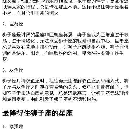
处女座，他们做起事情来拖拖拉拉，很墨迹的样子，更甚者还
耽误大家的行程，总是卡在那里不前。这样不仅让狮子座很看
不起，而且心里非常的恼火。
2、巨蟹座
狮子座最讨厌的星座非巨蟹座莫属。狮子座认为巨蟹座过于敏
感，过于情绪化，无法承受狮子座的粗暴和自我中心。巨蟹座
总是喜欢在背地里搞小动作，让狮子座感觉很不爽。狮子座强
调的是快乐、阳光，而巨蟹座的沉闷、卑微往往令狮子座生
厌。
3、双鱼座
狮子座对待双鱼座时，往往会无法理解双鱼座的思维方式。狮
子座与双鱼座之间存在着被动的关系，双鱼座非常有耐心，但
却不善于表达自己的意见，总是沉默寡言，让狮子座无法理解
和感同身受，由此引发了狮子座的不满和抱怨。
最降得住狮子座的星座
1、摩羯座