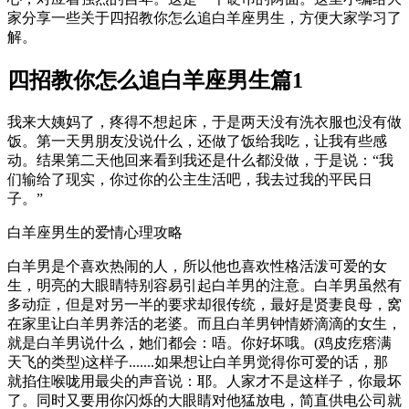
家分享一些关于四招教你怎么追白羊座男生，方便大家学习了
解。
四招教你怎么追白羊座男生篇1
我来大姨妈了，疼得不想起床，于是两天没有洗衣服也没有做
饭。第一天男朋友没说什么，还做了饭给我吃，让我有些感
动。结果第二天他回来看到我还是什么都没做，于是说：“我
们输给了现实，你过你的公主生活吧，我去过我的平民日
子。”
白羊座男生的爱情心理攻略
白羊男是个喜欢热闹的人，所以他也喜欢性格活泼可爱的女
生，明亮的大眼睛特别容易引起白羊男的注意。白羊男虽然有
多动症，但是对另一半的要求却很传统，最好是贤妻良母，窝
在家里让白羊男养活的老婆。而且白羊男钟情娇滴滴的女生，
就是白羊男说什么，她们都会：唔。你好坏哦。(鸡皮疙瘩满
天飞的类型)这样子.......如果想让白羊男觉得你可爱的话，那
就掐住喉咙用最尖的声音说：耶。人家才不是这样子，你最坏
了。同时又要用你闪烁的大眼睛对他猛放电，简直供电公司就