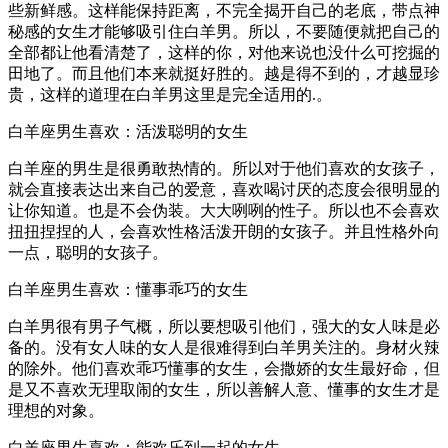
些新鲜感。这样能保持距离，不完全揭开自己的老底，带点神
秘感的女生才能够吸引住白羊男。所以，不要随便就把自己的
全部都让他看清楚了，这样的你，对他来说也没什么可挖掘的
田地了。而且他们本来就挺好胜的。越是得不到的，才越显珍
贵，这样的道理在白羊男这里是完全适用的.。
白羊座男生喜欢：活泼聪明的女生
白羊座的男生是很勇敢热情的。所以对于他们喜欢的女孩子，
就会直接表达出来自己的爱意，喜欢喝讨厌的态度会很明显的
让你知道。也是不会伪装。大大咧咧的性子。所以也不会喜欢
扭扭捏捏的人，会喜欢性格活泼开朗的女孩子。并且性格外向
一点，聪明的女孩子。
白羊座男生喜欢：懂事乖巧的女生
白羊男很有男子气概，所以要想吸引他们，强大的女人味是必
备的。没有女人味的女人是很难得到白羊男关注的。身材火辣
的除外。他们喜欢乖巧懂事的女生，会撒娇的女生最好命，但
是又不喜欢无理取闹的女生，所以善解人意、懂事的女生才是
理想的对象。
白羊座男生喜欢：能欢乐到一起的女生