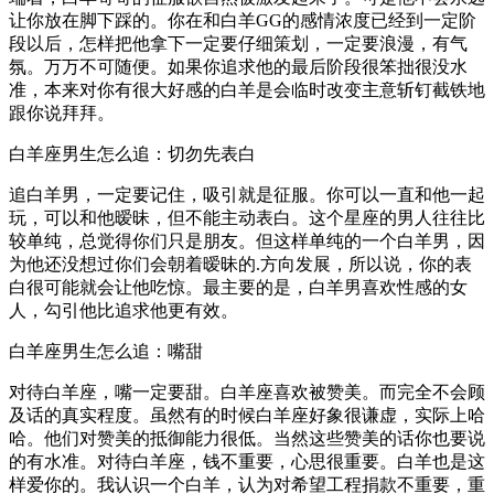
让你放在脚下踩的。你在和白羊GG的感情浓度已经到一定阶
段以后，怎样把他拿下一定要仔细策划，一定要浪漫，有气
氛。万万不可随便。如果你追求他的最后阶段很笨拙很没水
准，本来对你有很大好感的白羊是会临时改变主意斩钉截铁地
跟你说拜拜。
白羊座男生怎么追：切勿先表白
追白羊男，一定要记住，吸引就是征服。你可以一直和他一起
玩，可以和他暧昧，但不能主动表白。这个星座的男人往往比
较单纯，总觉得你们只是朋友。但这样单纯的一个白羊男，因
为他还没想过你们会朝着暧昧的.方向发展，所以说，你的表
白很可能就会让他吃惊。最主要的是，白羊男喜欢性感的女
人，勾引他比追求他更有效。
白羊座男生怎么追：嘴甜
对待白羊座，嘴一定要甜。白羊座喜欢被赞美。而完全不会顾
及话的真实程度。虽然有的时候白羊座好象很谦虚，实际上哈
哈。他们对赞美的抵御能力很低。当然这些赞美的话你也要说
的有水准。对待白羊座，钱不重要，心思很重要。白羊也是这
样爱你的。我认识一个白羊，认为对希望工程捐款不重要，重