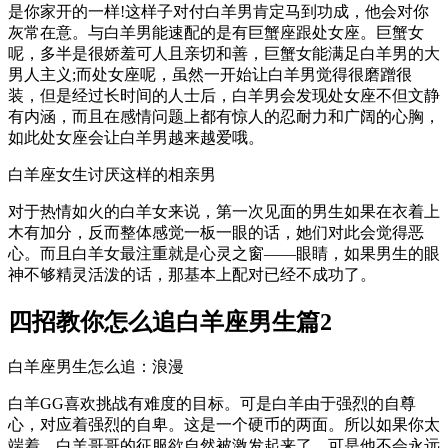
是你家开的一样!这样子对付白羊男肯定马到功成，他会对你
灰常在意。与白羊男能速配的是有巨蟹座跟处女座。巨蟹女
呢，多半是很娇羞可人且亲切和善，巨蟹女能满足白羊男的大
男人主义;而处女座呢，虽然一开始让白羊男觉得很磨蹭很
装，但是经过长时间的人士后，白羊男会发现处女座不但文静
有内涵，而且在感情问题上都有惊人的忍耐力和广阔的心胸，
如此处女座会让白羊男越来越爱哦。
白羊座女生讨厌这样的相亲男
对于热情如火的白羊女来说，第一次见面的男生如果在衣着上
木有加分，反而整体感觉一板一眼的话，她们对此会觉得恶
心。而且白羊女最注重就是心灵之窗——眼睛，如果男生的眼
神不够精灵活泼的话，那基本上配对已经不成功了。
四招教你怎么追白羊座男生篇2
白羊座男生怎么追：浪漫
白羊GG喜欢挑战有难度的目标。可是白羊由于强烈的自尊
心，对应着强烈的自卑。这是一个硬币的两面。所以如果你太
端着，白羊哥哥的征服欲自然被激发起来了。可是他不会永远