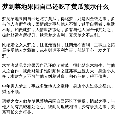
梦到菜地果园自己还吃了黄瓜预示什么
梦见菜地果园自己还吃了黄瓜，得此梦，乃是因金钱之事，多
与他人有所争执，因情感之事与他人不和，过于自我者，生活
不顺。如做此梦，人情世故练达，多有与他人间合作共处之，
彼此财运有所提升。秋天梦之吉利，夏天梦之不吉利。
刚结婚之女人梦之，往北走吉利，往南走不吉利，主事业之拓
展多受他人之蒙骗，或有财运不利之事，郁结于心，发之于
梦。
求学者梦见菜地果园自己还吃了黄瓜，得此梦水木相生。与他
人之合作，彼此财运多难以顺利之征兆事业压力大，身边小人
多，求财之人不可与他人纠葛过多，勾心斗角，得不偿失。
中年男人梦之，事业多受他人之牵绊，身边小人过多之征兆，
财运不顺。
离婚之女人做梦梦见菜地果园自己还吃了黄瓜，情感之事，与
他人间有真诚相处之心。彼此间坦诚相待，少有争执之事，关
系可长久之征兆。