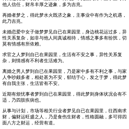
他人信任，财帛丰厚之迹象，多为吉兆。
再婚者梦之，得此梦水火既济之象，主事业中有作为之机遇，
此乃吉兆。
未婚恋爱中女子做梦梦见自已在果园里，身边桃花运过多，异
性关系复杂，如非与他人间真诚相待，情感之事多有纷扰，切
莫有情感有所依赖。
求官之人梦到自已在果园里，生活有不安之事，异性关系复
杂，则情感有不利者生活难为。
离婚之男人梦到自已在果园里，乃是家中多有不利之事，与家
人争吵颇多者，相处甚为不安，郁结于心，发之于梦，得此梦
有自我主张，生活皆有不安。
近期有烦忧事者梦到自已在果园里，得此梦则身体状况会有不
适，乃四肢疾病也。
从事与计划，市场等相关行业者梦见自已在果园里，往西南求
财，偏财运旺盛之人，乃是食伤生财者，性格圆融，多可得四
面八方之财运，经营有道。