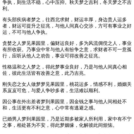
争执，则生活不稳，心中压抑。秋天梦之吉利，冬天梦之不吉
利。
有头部疾病者梦之，往西北求财，财运丰厚，身边贵人运多
者，财运可提升之征兆，与他人间真心交涉，方可有事业之好
运，不可与他人争执。
贪婪之人梦见果园里，偏财运良好，多为风流倜傥之人，事业
有所收获。乃事业中常与他人有纷争之意，求财者不可一意孤
行，应听从他人之劝告，事业可得改善之征兆。
性格温和之人梦之，得此梦事业良好，乃是与他人间真心相
佐，彼此生活皆有改善之意，此乃吉兆。
刚失恋之女人做梦梦见果园里，桃花运多，情感不利，婚姻关
系岌岌可危，与爱人争吵多者，生活难以顺利。
因公事在外出差者梦到果园里，因金钱之事与他人间相处不
和，生活更有不利之意，心中常有逃避之感。
已婚男人梦到果园里，乃是近期多被家人所利用，家中有不宁
之事，相处甚为不安，得此梦姻缘，化解彼此间烦恼。