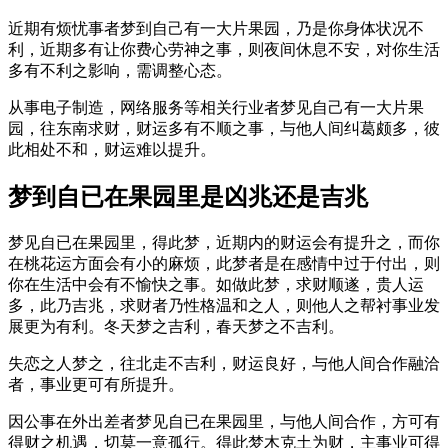
近期有烦忧事者梦到自己有一大片果园，乃是你身体状况不
利，近期多有让你费心劳神之事，则夜间休息不安，对你生活
多有不利之影响，需调整心态。
从事电子制造，网络服务等相关行业者梦见自己有一大片果
园，往东南求财，财运多有不顺之事，与他人间纠葛颇多，彼
此相处不和，财运难以提升。
梦到自已在果园里是凶兆还是吉兆
梦见自已在果园里，得此梦，近期内的财运会有提升之，而你
在桃花运方面会有小的麻烦，此梦者是在感情中过于付出，则
你在生活中会有不愉快之事。如做此梦，求财顺遂，贵人运
多，此乃吉兆，求财者乃性格温和之人，则他人之帮衬事业发
展更为有利。冬天梦之吉利，春天梦之不吉利。
失恋之人梦之，往北走不吉利，财运良好，与他人间合作融洽
者，事业更可有所提升。
因公事在外出差者梦见自已在果园里，与他人间合作，方可有
得财之机遇，切莫一意孤行。得此梦木克土为财，主事业可得