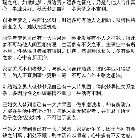
瑞之兆。如做此梦，身边贵人运多之征兆，乃是与他人合作真
心，事业良好。秋天梦之吉利，冬天梦之不吉利。
创业者梦之，往西北求财，财运多可有他人之相助，奈何性格
善变之人，难以把握机会。
求学者梦见自己有一大片果园，事业发展有小人之征兆，得此
梦不可与他人间互相猜忌，生活多有不安之事。主事业中有所
不利，性格温良者虽有得财之机遇，然则难以长久，多有波动
之象，心中有所压抑。
家庭关系不和者梦之，与他人间合作顺遂，彼此事业可得提
升，为人正直则事业更胜一筹，不可以自作主张之想法。
刚结婚之男人做梦梦见自己有一大片果园，得此梦异性关系复
杂，多因异性之纠缠感情不顺心，生活有不利。
已婚女人梦到自己有一大片果园，做事虔诚者，却有所防范，
方能在生活中有所提升，与他人毫无秘密者，并非君子所为，
君子之交恬淡如水，不可过于复杂。
已婚之人梦到自己有一大片果园，家庭纷争多，因子孙间有金
钱之纠葛，相处不顺，则生活难以顺遂，心中多有不安之感。