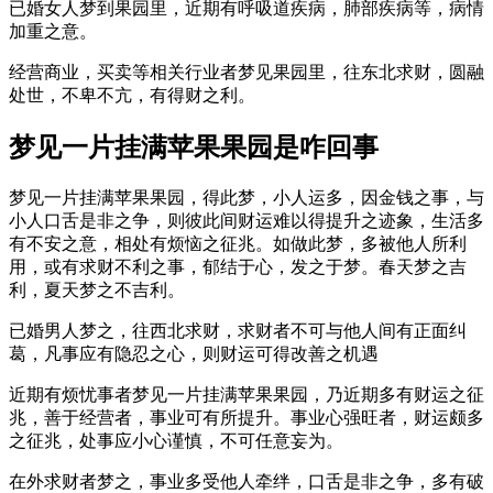
已婚女人梦到果园里，近期有呼吸道疾病，肺部疾病等，病情
加重之意。
经营商业，买卖等相关行业者梦见果园里，往东北求财，圆融
处世，不卑不亢，有得财之利。
梦见一片挂满苹果果园是咋回事
梦见一片挂满苹果果园，得此梦，小人运多，因金钱之事，与
小人口舌是非之争，则彼此间财运难以得提升之迹象，生活多
有不安之意，相处有烦恼之征兆。如做此梦，多被他人所利
用，或有求财不利之事，郁结于心，发之于梦。春天梦之吉
利，夏天梦之不吉利。
已婚男人梦之，往西北求财，求财者不可与他人间有正面纠
葛，凡事应有隐忍之心，则财运可得改善之机遇
近期有烦忧事者梦见一片挂满苹果果园，乃近期多有财运之征
兆，善于经营者，事业可有所提升。事业心强旺者，财运颇多
之征兆，处事应小心谨慎，不可任意妄为。
在外求财者梦之，事业多受他人牵绊，口舌是非之争，多有破