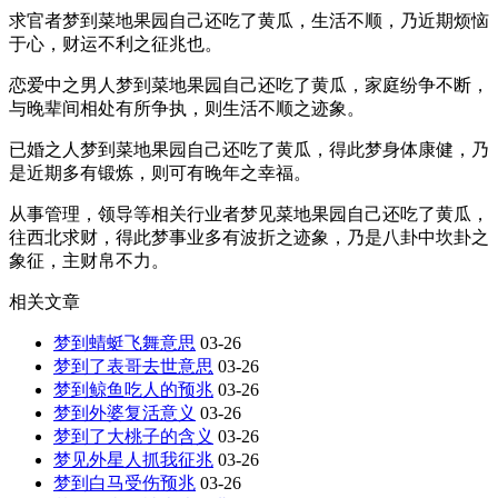
求官者梦到菜地果园自己还吃了黄瓜，生活不顺，乃近期烦恼
于心，财运不利之征兆也。
恋爱中之男人梦到菜地果园自己还吃了黄瓜，家庭纷争不断，
与晚辈间相处有所争执，则生活不顺之迹象。
已婚之人梦到菜地果园自己还吃了黄瓜，得此梦身体康健，乃
是近期多有锻炼，则可有晚年之幸福。
从事管理，领导等相关行业者梦见菜地果园自己还吃了黄瓜，
往西北求财，得此梦事业多有波折之迹象，乃是八卦中坎卦之
象征，主财帛不力。
相关文章
梦到蜻蜓飞舞意思
03-26
梦到了表哥去世意思
03-26
梦到鲸鱼吃人的预兆
03-26
梦到外婆复活意义
03-26
梦到了大桃子的含义
03-26
梦见外星人抓我征兆
03-26
梦到白马受伤预兆
03-26