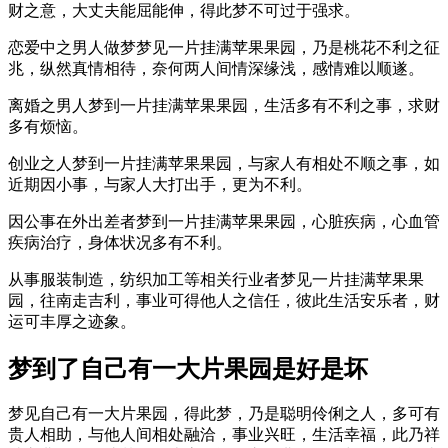
财之意，大丈夫能屈能伸，得此梦不可过于强求。
恋爱中之男人做梦梦见一片挂满苹果果园，乃是桃花不利之征
兆，纵然真情相待，奈何两人间情深缘浅，感情难以顺遂。
离婚之男人梦到一片挂满苹果果园，生活多有不利之事，求财
多有烦恼。
创业之人梦到一片挂满苹果果园，与家人有相处不顺之事，如
近期因小事，与家人大打出手，更为不利。
因公事在外出差者梦到一片挂满苹果果园，心脏疾病，心血管
疾病治疗，身体状况多有不利。
从事服装制造，纺织加工等相关行业者梦见一片挂满苹果果
园，往南走吉利，事业可得他人之信任，彼此生活安乐者，财
运可丰厚之迹象。
梦到了自己有一大片果园是好是坏
梦见自己有一大片果园，得此梦，乃是聪明伶俐之人，多可有
贵人相助，与他人间相处融洽，事业兴旺，生活幸福，此乃祥