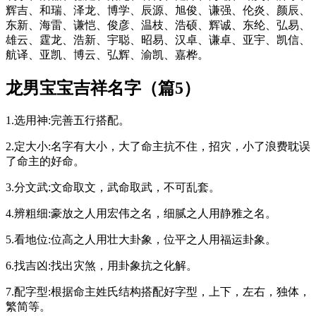
辉吉、和瑞、泽龙、博学、辰源、旭俊、谦强、伦炎、颜辰、
东新、海雷、谦恺、俊彦、温枝、浩硕、辉诚、东纶、弘易、
雄云、霆龙、浩新、宇聪、昭易、汉卓、谦卓、亚宇、凯信、
航译、亚凯、博云、弘辉、渝凯、嘉桦。
龙男宝宝吉祥名字（篇5）
1.选用神:完善五行搭配。
2.定大小:名字有大小，大了命主抗不住，招灾，小了浪费耽误
了命主的好命。
3.分文武:文命取文，武命取武，不可乱套。
4.辨粗细:豪放之人用宏伟之名，细腻之人用静雅之名。
5.看地位:位高之人用壮大卦象，位平之人用福运卦象。
6.找吉凶:找出灾煞，用卦象抗之化解。
7.配字型:根据命主姓氏结构搭配好字型，上下，左右，独体，
繁简等。