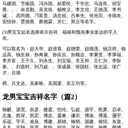
马建国、节振国、冯兴国、郝爱民、于学忠、马连良、胡宝
善、、、余克勤、吴克俭、杨惟义、李文信、王德茂、李书
诚、、高尚德、刁富贵、汤念祖、吕奉先、何光宗、冷德友、
安怡孙、贾德善、蔡德霖、关仁、郑义等名字。
(3)男宝宝起名选择表示吉祥、福禄和预兆事业发达的字入
名。
可以取名为：赵大华、赵进喜、赵德荣、赵德茂、钱汉祥、钱
运高、钱生禄、孙寿康、孙应吉、孙顺达、李秉贵、李厚福、
李开富、王子久、刘永生、刘宝瑞、关玉和、王仁兴、李际
泰、、刘造时、刘乃超、、张成基、张国柱、张志远、张广
才、吕德
榜、吕文达、吴家栋、吴国梁、吴立功等。
龙男宝宝吉祥名字（篇2）
翰麒、源宽、辰彦、建霆、恺伦、弘超、源宇、凯萧、启卓、
志逸、凯琛、凯宏、博志、霆睿、谦宗、博渝、博嘉、灏宇、
乐远、宇天、渝辰、博建、易锦、翰韬、源建、俊绍、东道、
凡凡、宗翔、亚霖、凯阳、绍浩、宇兴、梁琛、海辉、颜博、