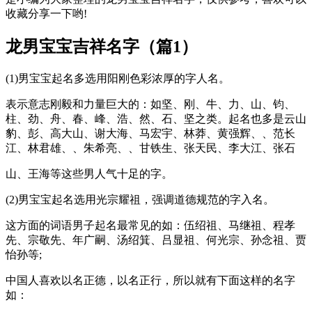
收藏分享一下哟!
龙男宝宝吉祥名字（篇1）
(1)男宝宝起名多选用阳刚色彩浓厚的字人名。
表示意志刚毅和力量巨大的：如坚、刚、牛、力、山、钧、
柱、劲、舟、春、峰、浩、然、石、坚之类。起名也多是云山
豹、彭、高大山、谢大海、马宏宇、林莽、黄强辉、、范长
江、林君雄、、朱希亮、、甘铁生、张天民、李大江、张石
山、王海等这些男人气十足的字。
(2)男宝宝起名选用光宗耀祖，强调道德规范的字入名。
这方面的词语男子起名最常见的如：伍绍祖、马继祖、程孝
先、宗敬先、年广嗣、汤绍箕、吕显祖、何光宗、孙念祖、贾
怡孙等;
中国人喜欢以名正德，以名正行，所以就有下面这样的名字
如：