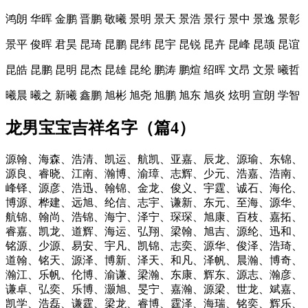
鸿朗 华晖 金鹏 晋鹏 敬曦 景明 景天 景浩 景行 景中 景逸 景彰
景平 俊晖 君昊 昆琦 昆鹏 昆纬 昆宇 昆锐 昆卉 昆峰 昆颉 昆谊
昆皓 昆鹏 昆明 昆杰 昆雄 昆纶 鹏涛 鹏煊 绍晖 文昂 文景 曦哲
曦晨 曦之 新曦 鑫鹏 旭彬 旭尧 旭鹏 旭东 旭炎 炫明 宣朗 学智
龙男宝宝吉祥名字（篇4）
源翰、海森、浩清、凯运、航凯、亚嘉、辰龙、源瑜、东锦、
源良、睿晓、江南、瀚博、渝璋、志辉、少元、浩嘉、浩南、
峰铎、源彦、浩迅、翰锦、金龙、俊义、宇霆、诚石、海伦、
博源、桦建、远旭、纶信、志宇、谦新、东元、至海、源华、
航锦、翰尚、浩锦、海宁、泽宁、琛琛、旭康、百枝、嘉拓、
睿嘉、凯龙、道辉、海运、弘翔、梁翰、旭吉、源纶、迅和、
铭源、少源、易安、宇凡、凯锦、志奕、源华、俊泽、浩琦、
道翰、铭天、源泽、博新、泽天、和凡、泽帆、晨瀚、博奇、
瀚江、乐帆、伦博、渝谦、梁瀚、东康、辉东、源志、瀚彦、
谦卓、弘奕、乐博、灏旭、旻宁、嘉瀚、源梁、世龙、斌嘉、
凯学、浩磊、谦霆、梁龙、睿博、霆泽、海瑞、铭奕、辉乐、