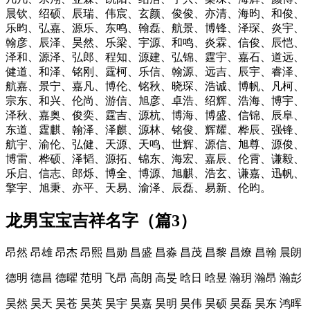
晨钦、绍硕、辰瑞、伟宸、玄颜、俊俊、亦清、海昀、和俊、
乐昀、弘嘉、源乐、东鸣、翰磊、航景、博锋、泽琛、炎宇、
翰彦、辰泽、昊然、乐梁、宇源、和鸣、炎霖、信俊、辰恺、
泽和、源泽、弘郎、程知、源建、弘锦、霆宇、嘉石、道远、
健道、和泽、铭刚、霆柯、乐信、翰源、远吉、辰宇、睿泽、
航嘉、景宁、嘉凡、博伦、铭秋、晓琛、浩诚、博帆、凡柯、
宗东、和兴、伦尚、游信、旭彦、卓浩、绍辉、浩海、博宇、
泽秋、嘉奥、俊奕、霆吉、源杭、博海、博盛、信锦、辰阜、
东道、霆麒、翰泽、泽麒、源林、铭俊、辉耀、桦辰、强锋、
航宇、渝伦、弘健、天源、天鸣、世辉、源信、旭尊、源俊、
博雷、桦硕、泽韬、源拓、锦东、海宏、嘉辰、伦霄、谦毅、
乐启、信志、郎烁、博全、博源、旭麒、浩玄、谦嘉、迅帆、
擎宇、旭秉、亦平、天易、渝泽、辰磊、易新、伦昀。
龙男宝宝吉祥名字（篇3）
昂然 昂雄 昂杰 昂熙 昌勋 昌盛 昌淼 昌茂 昌黎 昌燎 昌翰 晨朗
德明 德昌 德曜 范明 飞昂 高朗 高旻 晗日 晗昱 瀚玥 瀚昂 瀚彭
昊然 昊天 昊苍 昊英 昊宇 昊嘉 昊明 昊伟 昊硕 昊磊 昊东 鸿晖