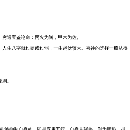
：穷通宝鉴论命：丙火为尚，甲木为佐。
，人生八字就过硬或过弱，一生起伏较大。喜神的选择一般从得
原则。
;能够抑制自身的，即是喜用五行。自身从强格，则为顺势，越