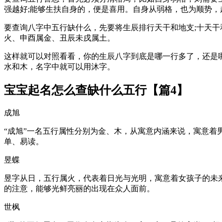
强越好;能够生扶自身的，便是喜用。自身从弱格，也为顺势，
要查询八字中五行缺什么，先要将生辰排行天干和地支;十天
火、申酉属金、丑辰未戌属土。
这样就可以对照看看，你的生辰八字到底是哪一行多了，还是
水和木，名字中就可以用沐字。
宝宝起名怎么查缺什么五行【篇4】
成旭
“成旭”一名五行属性分别为金、木，从寓意内涵来说，寓意着
单、易读。
昱蝶
昱字从日，五行属火，代表着日光与光明，寓意着女孩子的未
的注意，能够光鲜亮丽的出现在众人面前。
世枫