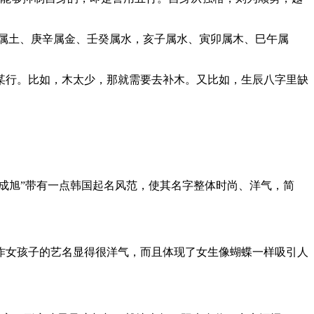
属土、庚辛属金、壬癸属水，亥子属水、寅卯属木、巳午属
某行。比如，木太少，那就需要去补木。又比如，生辰八字里缺
成旭”带有一点韩国起名风范，使其名字整体时尚、洋气，简
作女孩子的艺名显得很洋气，而且体现了女生像蝴蝶一样吸引人