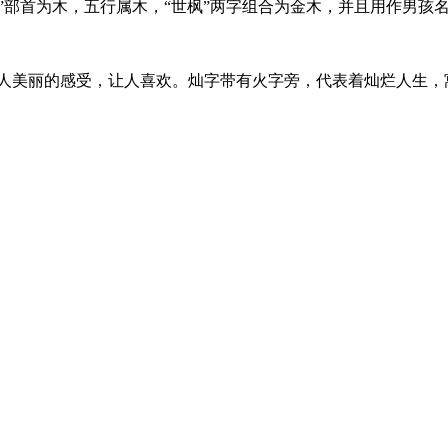
枫”部首为木，五行属木，“世枫”两字组合为金木，并且用作男
样，给人美丽的感受，让人喜欢。灿字带有火字旁，代表着灿烂人生