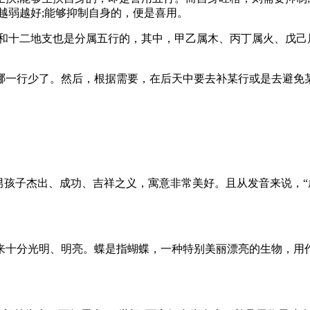
越弱越好;能够抑制自身的，便是喜用。
干和十二地支也是分属五行的，其中，甲乙属木、丙丁属火、戊己
哪一行少了。然后，根据需要，在后天中要去补某行或是去避免
男孩子杰出、成功、吉祥之义，寓意非常美好。且从发音来说，“
来十分光明、明亮。蝶是指蝴蝶，一种特别美丽漂亮的生物，用