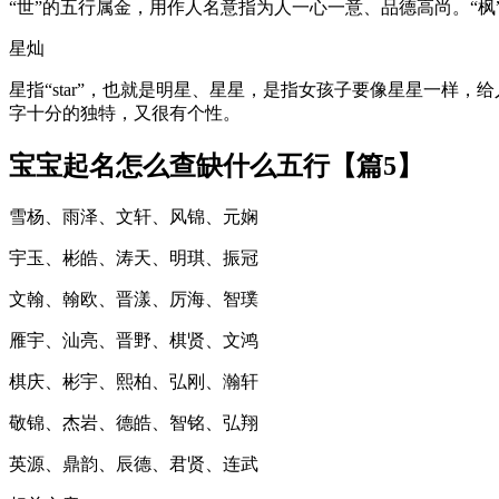
“世”的五行属金，用作人名意指为人一心一意、品德高尚。“
星灿
星指“star”，也就是明星、星星，是指女孩子要像星星一
字十分的独特，又很有个性。
宝宝起名怎么查缺什么五行【篇5】
雪杨、雨泽、文轩、风锦、元娴
宇玉、彬皓、涛天、明琪、振冠
文翰、翰欧、晋漾、厉海、智璞
雁宇、汕亮、晋野、棋贤、文鸿
棋庆、彬宇、熙柏、弘刚、瀚轩
敬锦、杰岩、德皓、智铭、弘翔
英源、鼎韵、辰德、君贤、连武