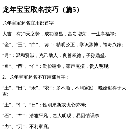
龙年宝宝取名技巧（篇5）
龙年宝宝起名宜用部首字
大吉，有冲天之势，成功隆昌，富贵增荣，一生享福禄;
“金”、“玉”、“白”、“赤”：精明公正，学识渊博，福寿兴家;
“月”：温和贤淑，克己助人，良善积德，子孙鼎盛;
“鱼”、“酉”、“亻”：勤俭建业，家声克振，贵人明现;
2、龙年宝宝起名不宜用部首字：
“土”、“田”、“禾”、“衣”：多不顺，不利家庭，晚婚迟得子大
吉;
“土”、“忄”、“日”：性刚果断或忧心劳神;
“石”、“艹”：清雅平凡，贵人明现，易因情误事;
“力”、“刀”：不利家庭;