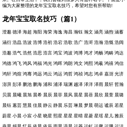
编为大家整理的龙年宝宝取名技巧，希望对您有所帮助!
龙年宝宝取名技巧（篇1）
澄邈 德泽 海超 海阳 海荣 海逸 海昌 瀚钰 瀚文 涵亮 涵煦 涵蓄
涵衍 浩皛 浩波 浩博 浩初 浩宕 浩歌 浩广 浩涆 浩瀚 浩慨 浩阔
浩邈 浩气 浩然 浩思 浩言 鸿宝 鸿波 鸿博 鸿才 鸿畅 鸿畴 鸿达
鸿德 鸿飞 鸿风 鸿福 鸿光 鸿晖 鸿朗 鸿文 鸿熙 鸿羲 鸿禧 鸿信
鸿轩 鸿煊 鸿骞 鸿远 鸿云 鸿运 鸿哲 鸿祯 鸿志 鸿卓 嘉澍 光济
澎湃 彭泽 鹏池 鹏海 浦和 浦泽 瑞渊 越泽 泽洋 泽雨 晨轩 哲瀚
贝晨 晨曦 晨旭 晨希 晨辰 晨菲 晨风 晨星 晨蓓 晨欣 晨萱 晨璐
晨钰 蕙芸 慧晨 佳晨 静云 静晨 乐芸 琳晨 梦晨 萌运 谧辰 若星
蔚星 小晨 小宸 小星 晓星 熙星 星星 星晴 星菱 星瑶 星儿 雅辰
燕晨 妍晨 忆辰 依晨 依辰 雨晨 语晨 运菱 运虹 运馨 运珊 运洁