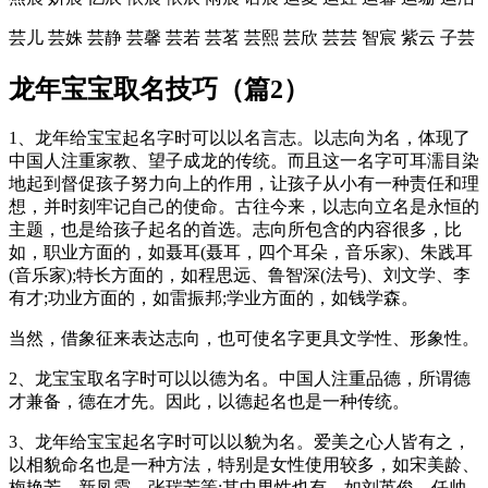
芸儿 芸姝 芸静 芸馨 芸若 芸茗 芸熙 芸欣 芸芸 智宸 紫云 子芸
龙年宝宝取名技巧（篇2）
1、龙年给宝宝起名字时可以以名言志。以志向为名，体现了
中国人注重家教、望子成龙的传统。而且这一名字可耳濡目染
地起到督促孩子努力向上的作用，让孩子从小有一种责任和理
想，并时刻牢记自己的使命。古往今来，以志向立名是永恒的
主题，也是给孩子起名的首选。志向所包含的内容很多，比
如，职业方面的，如聂耳(聂耳，四个耳朵，音乐家)、朱践耳
(音乐家);特长方面的，如程思远、鲁智深(法号)、刘文学、李
有才;功业方面的，如雷振邦;学业方面的，如钱学森。
当然，借象征来表达志向，也可使名字更具文学性、形象性。
2、龙宝宝取名字时可以以德为名。中国人注重品德，所谓德
才兼备，德在才先。因此，以德起名也是一种传统。
3、龙年给宝宝起名字时可以以貌为名。爱美之心人皆有之，
以相貌命名也是一种方法，特别是女性使用较多，如宋美龄、
梅艳芳、新凤霞、张瑞芳等;其中男性也有，如刘英俊、任帅