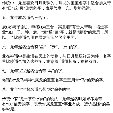
传统中，龙是喜欢日月明珠的，属龙的宝宝名字中适合加入带
有”日“或”月“偏旁的字，表示气度非凡、增势添运。
五、龙年取名适合三合字。
辰(龙)与子(鼠)、申(猴)为三合，寓意着”有贵人帮助，增进事
业“.如：子、坤、袁。”袁“通”猿“字，就是”猿猴“的意思，所
以，也比较适合用在属龙宝宝的名字里面。
六、龙年起名适合有”星“、”云“、”辰“的字。
龙在神话中是生活在天上的动物，与日月星辰祥云为伴，名字
里比较适合加入这些字，寓意着”适得其所，福禄双收。
七、龙年宝宝起名适合带“马”的字。
俗话说“龙马精神”,属龙的宝宝名字里宜用带“马”偏旁的字。
八、龙年宝宝起名适合带“水”偏旁的字。
传统中有“龙王掌管水雨”的说法，龙年起名时如果考虑带
有“水”偏旁的字，表示对属龙宝宝“事业有成、运势昌隆”的美
好祝愿。