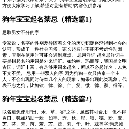
方便大家学习了解,希望对您有帮助!内容仅供参考
狗年宝宝起名禁忌（精选篇1）
忌取男女不分的字
专家说，名字的性别差异随着文化的历史积淀逐渐得到社会的
认可，形成了一种社会习俗，家长起名时不能不考虑性别因
素，否则在使用时可能会遇到麻烦。 忌用洋词 起名忌洋词主
要是指起名的用词是外来词汇。如约翰、玛丽等，我国是文明
古国，词汇丰富，有足够用词来起名，所以不必起洋名，以免
不文不类。 忌用一些双人的字 因为狗狗一次只侍奉一个主
人，不会出现同时侍奉几个人的现象，如果出现此类现象，代
表不忠之狗，比如钦、律、徐、仁、复、微、德、彻、得等。
狗年宝宝起名禁忌（精选篇2）
取名避免使用“田、禾、草、谷”之字，虽然其可食用，但不得
胃口，犹如鸡肋一般，如丰、秀、秋、程、穆、穗、粉、麦、
芝、芬、芳、芮、若、芯、茂、莉、华、叶、蕊等字;狗忠诚