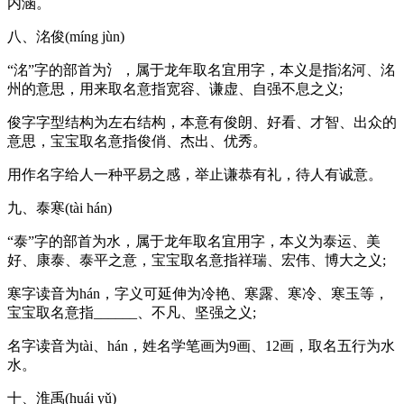
内涵。
八、洺俊(míng jùn)
“洺”字的部首为氵，属于龙年取名宜用字，本义是指洺河、洺
州的意思，用来取名意指宽容、谦虚、自强不息之义;
俊字字型结构为左右结构，本意有俊朗、好看、才智、出众的
意思，宝宝取名意指俊俏、杰出、优秀。
用作名字给人一种平易之感，举止谦恭有礼，待人有诚意。
九、泰寒(tài hán)
“泰”字的部首为水，属于龙年取名宜用字，本义为泰运、美
好、康泰、泰平之意，宝宝取名意指祥瑞、宏伟、博大之义;
寒字读音为hán，字义可延伸为冷艳、寒露、寒冷、寒玉等，
宝宝取名意指______、不凡、坚强之义;
名字读音为tài、hán，姓名学笔画为9画、12画，取名五行为水
水。
十、淮禹(huái yǔ)