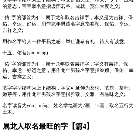
的意思，宝宝取名意指虚怀若谷、成就、宽仁大度之义;
“佑”字的部首为亻，属于龙年取名吉祥字，本义是为吉祥、保
佑、幸运、好运，用作龙年男孩名字意指眷顾、保佑、幸运、
吉祥之义;
用作名字给人一种平易之感，举止谦恭有礼，待人有诚意。
十五、佑茗(yòu míng)
“佑”字的部首为亻，属于龙年取名吉祥字，字义有吉祥、保
佑、幸运、好运之意，用作龙年男孩名字意指眷顾、保佑、幸
运、吉祥之义;
茗字字型结构为上下结构，字义可延伸为茗柯、茗旗、茶叶、
嫩芽等，用作龙年男孩名字意指雅致、文雅、有品味之义;
名字读音为yòu、míng，姓名学笔画为7画、12画，取名五行为
土木。
属龙人取名最旺的字【篇4】