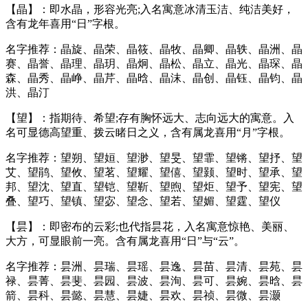
【晶】：即水晶，形容光亮;入名寓意冰清玉洁、纯洁美好，
含有龙年喜用“日”字根。
名字推荐：晶旋、晶荣、晶筱、晶牧、晶卿、晶轶、晶洲、晶
赛、晶誉、晶理、晶玥、晶炯、晶松、晶立、晶光、晶琛、晶
森、晶秀、晶峥、晶芹、晶晗、晶沫、晶创、晶钰、晶钧、晶
洪、晶汀
【望】：指期待、希望;存有胸怀远大、志向远大的寓意。入
名可显德高望重、拨云睹日之义，含有属龙喜用“月”字根。
名字推荐：望朔、望姮、望渺、望旻、望霏、望锵、望抒、望
艾、望鹃、望攸、望茗、望耀、望僖、望颢、望时、望承、望
邦、望沈、望直、望铠、望靳、望煦、望炬、望予、望宪、望
叠、望巧、望镇、望宓、望念、望若、望媚、望霆、望仪
【昙】：即密布的云彩;也代指昙花，入名寓意惊艳、美丽、
大方，可显眼前一亮。含有属龙喜用“日”与“云”。
名字推荐：昙洲、昙瑞、昙瑶、昙逸、昙苗、昙清、昙苑、昙
禄、昙菁、昙斐、昙园、昙波、昙洵、昙可、昙婉、昙晗、昙
箭、昙科、昙懿、昙慧、昙婕、昙欢、昙祯、昙微、昙灏