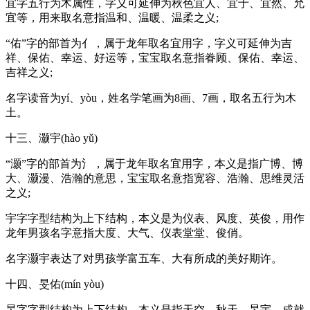
宜字五行为木属性，字义可延伸为秋色宜人、宜于、宜然、允
宜等，用来取名意指温和、温暖、温柔之义;
“佑”字的部首为亻，属于龙年取名宜用字，字义可延伸为吉
祥、保佑、幸运、好运等，宝宝取名意指眷顾、保佑、幸运、
吉祥之义;
名字读音为yí、yòu，姓名学笔画为8画、7画，取名五行为木
土。
十三、灏宇(hào yǔ)
“灏”字的部首为氵，属于龙年取名宜用字，本义是指广博、博
大、灏漫、浩瀚的意思，宝宝取名意指宽容、浩瀚、思维灵活
之义;
宇字字型结构为上下结构，本义是为仪表、风度、英俊，用作
龙年男孩名字意指大度、大气、仪表堂堂、俊俏。
名字灏宇表达了对男孩学富五车、大有所成的美好期许。
十四、旻佑(mín yòu)
旻字字型结构为上下结构，本义是指天空、秋天、旻宇、成就