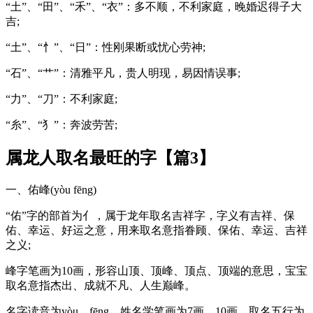
“土”、“田”、“禾”、“衣”：多不顺，不利家庭，晚婚迟得子大
吉;
“土”、“忄”、“日”：性刚果断或忧心劳神;
“石”、“艹”：清雅平凡，贵人明现，易因情误事;
“力”、“刀”：不利家庭;
“糸”、“犭”：奔波劳苦;
属龙人取名最旺的字【篇3】
一、佑峰(yòu fēng)
“佑”字的部首为亻，属于龙年取名吉祥字，字义有吉祥、保
佑、幸运、好运之意，用来取名意指眷顾、保佑、幸运、吉祥
之义;
峰字笔画为10画，形容山顶、顶峰、顶点、顶端的意思，宝宝
取名意指杰出、成就不凡、人生巅峰。
名字读音为yòu、fēng，姓名学笔画为7画、10画，取名五行为