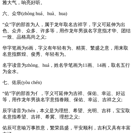
雅大气，响亮好听。
六、众华(zhòng huá、huà、hua)
“众”字的部首为人，属于龙年取名吉祥字，字义可延伸为出
色、众卉、众多、许多等，用作龙年男孩名字意指才华、团结
一致、品格高尚之义;
华字笔画为6画，字义有年轻有为、精英、繁盛之意，用来取
名意指辉煌、俊秀、年轻有为。
名字读音为zhòng、huá，姓名学笔画为11画、14画，取名五行
为金水。
七、佑辰(yòu chén)
“佑”字的部首为亻，字义可延伸为吉祥、保佑、幸运、好运
等，用作龙年男孩名字意指眷顾、保佑、幸运、吉祥之义;
辰字读音为chén，本义是为理想、希望、光明、吉祥，宝宝取
名意指希望、吉祥、希冀、理想之义;
佑辰可意喻万事胜意，繁荣昌盛，平安顺利，吉利又具有丰富