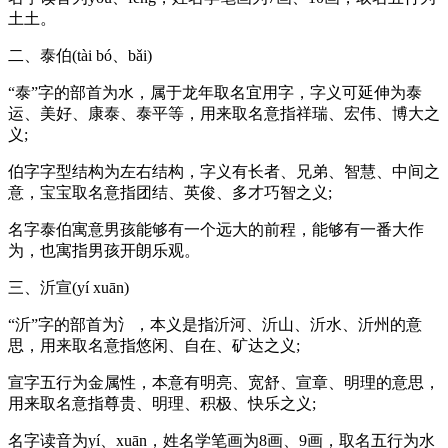
土土。
二、泰伯(tài bó、bǎi)
“泰”字的部首为水，属于龙年取名宜用字，字义可延伸为泰
运、美好、康泰、泰平等，用来取名意指祥瑞、宏伟、博大之
义;
伯字字型结构为左右结构，字义有长者、兄弟、智慧、中间之
意，宝宝取名意指团结、英俊、多才巧智之义;
名字泰伯寓意男孩能够有一个远大的前程，能够有一番大作
为，也寓指男孩开朗乐观。
三、沂宣(yí xuān)
“沂”字的部首为氵，本义是指沂河、沂山、沂水、沂州的意
思，用来取名意指悠闲、自在、矿达之义;
宣字五行为金属性，本意有明亮、宽舒、宣章、明理的意思，
用来取名意指尊贵、明理、积极、快乐之义;
名字读音为yí、xuān，姓名学笔画为8画、9画，取名五行为水