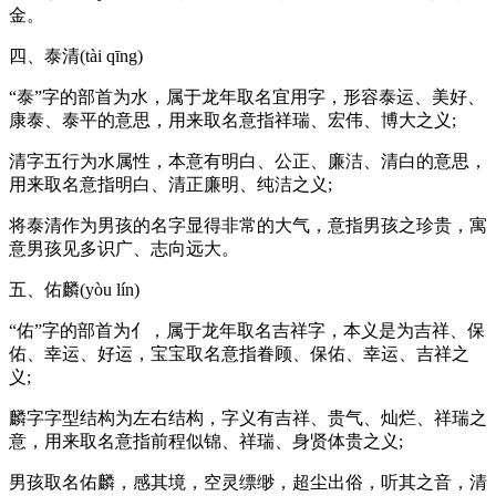
金。
四、泰清(tài qīng)
“泰”字的部首为水，属于龙年取名宜用字，形容泰运、美好、
康泰、泰平的意思，用来取名意指祥瑞、宏伟、博大之义;
清字五行为水属性，本意有明白、公正、廉洁、清白的意思，
用来取名意指明白、清正廉明、纯洁之义;
将泰清作为男孩的名字显得非常的大气，意指男孩之珍贵，寓
意男孩见多识广、志向远大。
五、佑麟(yòu lín)
“佑”字的部首为亻，属于龙年取名吉祥字，本义是为吉祥、保
佑、幸运、好运，宝宝取名意指眷顾、保佑、幸运、吉祥之
义;
麟字字型结构为左右结构，字义有吉祥、贵气、灿烂、祥瑞之
意，用来取名意指前程似锦、祥瑞、身贤体贵之义;
男孩取名佑麟，感其境，空灵缥缈，超尘出俗，听其之音，清