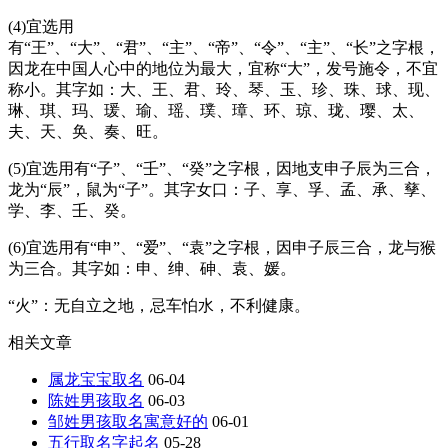
(4)宜选用
有“王”、“大”、“君”、“主”、“帝”、“令”、“主”、“长”之字根，
因龙在中国人心中的地位为最大，宜称“大”，发号施令，不宜
称小。其字如：大、王、君、玲、琴、玉、珍、珠、球、现、
琳、琪、玛、瑗、瑜、瑶、璞、璋、环、琼、珑、璎、太、
夫、天、奂、奏、旺。
(5)宜选用有“子”、“壬”、“癸”之字根，因地支申子辰为三合，
龙为“辰”，鼠为“子”。其字女口：子、享、孚、孟、承、孳、
学、李、壬、癸。
(6)宜选用有“申”、“爱”、“袁”之字根，因申子辰三合，龙与猴
为三合。其字如：申、绅、砷、袁、媛。
“火”：无自立之地，忌车怕水，不利健康。
相关文章
属龙宝宝取名
06-04
陈姓男孩取名
06-03
邹姓男孩取名寓意好的
06-01
五行取名字起名
05-28