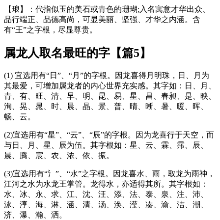
【琅】：代指似玉的美石或青色的珊瑚;入名寓意才华出众、
品行端正、品德高尚，可显美丽、坚强、才华之内涵。含
有“王”之字根，尽显尊贵。
属龙人取名最旺的字【篇5】
(1) 宜选用有“日”、“月”的字根。因龙喜得月明珠，日、月为
其最爱，可增加属龙者的内心世界充实感。其字如：日、月、
青、有、旺、清、早、明、昆、易、星、昌、春昶、是、映、
洵、晃、晁、时、晨、晶、景、普、晴、晰、暑、暖、晖、
畅、云。
(2)宜选用有“星”、“云”、“辰”的字根。因为龙喜行于天空，而
与日、月、星、辰为伍。其字根如：星、云、霖、霈、辰、
晨、腾、宸、农、浓、依、振。
(3)宜选用有“氵”、“水”之字根。因龙喜水、雨，取龙为雨神，
江河之水为水龙王掌管。龙得水，亦适得其所。其字根如：
水、冰、永、求、江、沈、汪、添、法、泰、泉、注、沛、
泳、淳、海、淋、涵、清、汤、涣、滢、凑、渝、洁、潮、
济、瀑、瀚、洒。