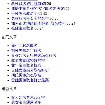
蒋姓取名好听顺口
05-26
成语中寓意好的名字取名方法
05-26
干姓怎么取名字
05-25
男孩取名带奕字的名字
05-25
如何正确地给孩子起名_取名技巧
05-24
张姓宝宝取名
05-24
热门文章
新生儿起名取名
刘姓男孩名字取名
女孩起名五行缺火怎么取名
取名寓意比较好的字
龙年宝宝取名技巧
吉姓女孩高分取名好听
胡氏男孩怎么取名
雷姓男孩取名打分最高
最新文章
女人起名禁忌30个字
男女宝宝通用名字