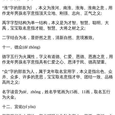
“淮”字的部首为氵，本义为淮河、南淮、淮海、淮南之意，用
作龙年男孩名字意指顶天立地、刚强、志向、正气之义;
禹字字型结构为单一结构，本义是为才智、智慧、聪明、大
禹，宝宝取名意指才能、智慧、大将之材之义;
二字结合为名，显舒然之意，清新自然、意境雅致。
十一、德众(dé zhòng)
德字五行为火属性，字义有道德、仁爱、恩德、恩惠之意，用
作龙年男孩名字意指具有仁爱之心、恩泽于民、德高望重。
“众”字的部首为人，属于龙年取名宜用字，本义是指出色、众
卉、众多、许多的意思，宝宝取名意指才华、团结一致、品格
高尚之义;
名字读音为dé、zhòng，姓名学笔画为15画、11画，取名五行
为火金。
十二、宜佑(yí yòu)