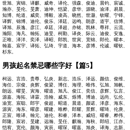
世旭、寅锦、译麒、威奇、译伦、强森、俊迪、晨钧、宸诚、
瀚亦、旻伦、旻萧、迪坤、恺梁、彦华、源晓、渝泽、易晨、
知博、纶道、威奕、博毅、凌高、晓然、世灏、钦曜、宁铎、
译辉、锦博、迪伦、俊乐、泽廷、远鸣、朗彦、道宇、信博、
译旭、辰逸、彦江、卓廷、泽超、亦铭、凯林、尊祥、云流、
瀚阳、海凡、翰拓、迪旻、柯勤、译炎、际云、迪俊、安逸、
正唯、泽洋、奕泽、译昭、郎凯、世寅、宽锦、郎伦、曜本、
翰嘉、宸宇、译拓、弘琦、宇道、海本、彦博、伦诚、曜钦、
杉东。
男孩起名禁忌哪些字好【篇5】
柯远、言浩、贵尊、弘炎、新志、浩乐、泽远、颜信、俊维、
海任、宗俊、炎辉、俊梁、博任、海理、唯伟、弘旭、旭帆、
朗远、曜旻、寅海、曜道、旭凡、俊江、奕信、彦辉、弘言、
源嘉、海拓、译霖、浩翰、威东、烁博、博迪、远尚、弘伦、
渝宽、宸聪、郎宇、俊超、昭道、晨道、颜诺、泽彦、海东、
源寅、海东、曜彦、曜建、唯桦、郎耀、景辉、曜琦、伦庚、
正宸、唯译、翰元、迪伦、和睿、泽本、威绍、曜睿、桦伟、
郎隆、宸岩、旻建、远瀚、旻任、麒瀚、海秋、郎绍、江亦、
恺宥、宽伦、颜海、寅辰、曜琛、曜嘉、旭炎、译海、志新、