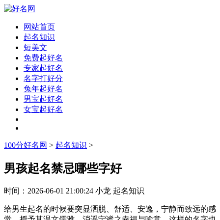
网站首页
起名知识
短美文
免费起好名
专家起好名
名字打好分
兔年起好名
男宝起好名
女宝起好名
100分好名网
>
起名知识
>
男孩起名禁忌哪些字好
时间：
2026-06-01 21:00:24
小龙
起名知识
给男生起名的时候要突显洒脱、舒适、安逸，宁静而致远的感
觉，授予其温文儒雅、消遥宁谧之幸福与喻意，这样的名字也