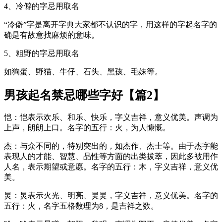
4、冷僻的字忌用取名
“冷僻”字是离开字典大家都不认识的字，用这样的字起名字的
确是有故意找麻烦的意味。
5、粗野的字忌用取名
如狗蛋、野猫、牛仔、石头、黑孩、毛妹等。
男孩起名禁忌哪些字好【篇2】
恺：恺表示欢乐、和乐、快乐，字义吉祥，意义优美。声调为
上声，朗朗上口。名字的五行：火，为人慷慨。
杰：与众不同的，特别突出的，如杰作、杰士等。由于杰字能
表现人的才能、智慧、品性等方面的出类拔萃，因此多被用作
人名，表示期望或意愿。名字的五行：木，字义吉祥，意义优
美。
炅：炅表示火光、明亮、炅炅，字义吉祥，意义优美。名字的
五行：火，名字五格数理为8，是吉祥之数。