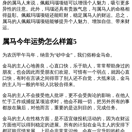
身的属马人来说，佩戴玛瑙项链可以增强个人魅力，吸引更多
异性的注意。此外，玛瑙还具有贵族气息，与属马人的命格相
得益彰。佩戴玛瑙项链还能旺财，稳定属马人的财运。总之，
属马的人佩戴玛瑙项链能够提升个人魅力、增加自信、带来财
运。
属马今年运势怎么样篇5
为农历甲午马年，纳音为“砂中金”，我们俗称金马命。
金马的主人心地善良，心直口快，乐于助人，常常帮助身过的
朋友，也会因此而受朋友们欢迎。可惜有一个弱点，就因心直
口快，有时在言谈之间得罪了别人还不自觉，大抵来说，金马
的主人与一般的年轻人比较合得来。
金马的主人不会接受他人批评，更不会受舆论的影响，在他人
忙于工作或捕捉某项追求时，他会不顾一切，把另外所有的事
都放在脑后，对他而言，重要的是达到目的，完成任务。
金马的主人在性格方面，是不适宜做投机活动的，因为在财运
方面他可以得到稳定的进展。所有的计划在金马主人的安排下
都可能尽情发展，上司会非常常识他，会有一定升职的机会，