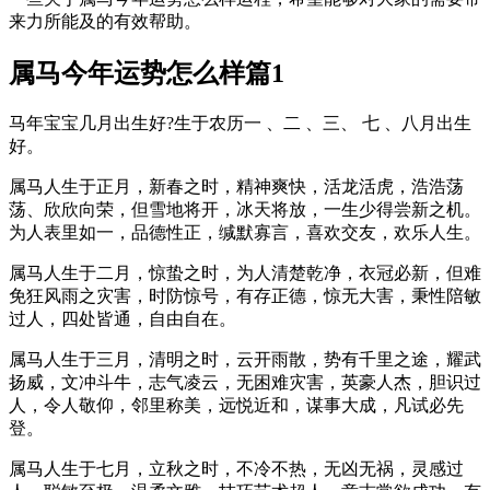
来力所能及的有效帮助。
属马今年运势怎么样篇1
马年宝宝几月出生好?生于农历一 、二 、三、 七 、八月出生
好。
属马人生于正月，新春之时，精神爽快，活龙活虎，浩浩荡
荡、欣欣向荣，但雪地将开，冰天将放，一生少得尝新之机。
为人表里如一，品德性正，缄默寡言，喜欢交友，欢乐人生。
属马人生于二月，惊蛰之时，为人清楚乾净，衣冠必新，但难
免狂风雨之灾害，时防惊号，有存正德，惊无大害，秉性陪敏
过人，四处皆通，自由自在。
属马人生于三月，清明之时，云开雨散，势有千里之途，耀武
扬威，文冲斗牛，志气凌云，无困难灾害，英豪人杰，胆识过
人，令人敬仰，邻里称美，远悦近和，谋事大成，凡试必先
登。
属马人生于七月，立秋之时，不冷不热，无凶无祸，灵感过