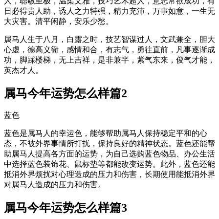
人，聪敏至极，温柔文雅，技巧艺术超人，意志常欲成功，有
日必得贵人助，诱人之力特强，精力充沛，万事如意，一生无
大灾害。清平闲静，安乐少愁。
属马人生于八月，白露之时，技艺智谋过人，文武兼全，胆大
心虚，德高义衙，感情和合，有志气，勇往直前，凡事逐渐成
功，脚踩楼梯，无上吉祥，是非兼半，紫气东来，俊气才能，
英杰才人。
属马今年运势怎么样篇2
蓝色
蓝色是属马人的幸运色，能够帮助属马人保持稳定平和的心
态，不被外界事情所打扰，保持良好的精神状态。蓝色还能帮
助属马人提高各方面的运势，为自己选购蓝色物品、办公生活
中选择蓝色装饰花、鼠标垫等都能改变运势。此外，蓝色还能
抵消外界烦扰对心理造成的压力和伤害，长期使用能抵消外界
对属马人造成的压力和伤害。
属马今年运势怎么样篇3