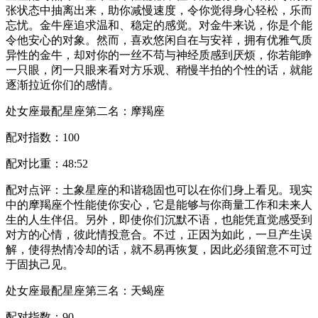
张状态中抽离出来，助你减慢速度，令你觉得身心轻松，乐而
忘忧。金牛座追求温和、稳定的感觉。对金牛来说，你是个能
令他安心的对象。然而，喜欢悠闲自在与安祥，拥有优雅气质
异性的金牛，却对你的一丝不苟与神经质感到厌烦，你若能睁
一只眼，闭一只眼来看对方乐观、稍慢半拍的个性的话，就能
逐渐拉近你们的感情。
处女座最配星座第二名：摩羯座
配对指数：100
配对比重：48:52
配对点评：土象星座的和谐稳固也可以在你们身上看见。现实
中的摩羯座个性能使你安心，它是能够与你商量工作和未来人
生的人生伴侣。另外，即使你们沉默不语，也能凭直觉感受到
对方的心情，彼此情投意合。不过，正因为如此，一旦产生误
解，使得热情冷却的话，就不易再恢复，因此必须留意不可过
于固执己见。
处女座最配星座第三名：天蝎座
配对指数：90