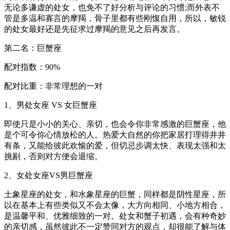
无论多谦虚的处女，也免不了好分析与评论的习惯;而外表不
管是多温和寡言的摩羯，骨子里都有些刚愎自用，所以，敏锐
的处女最好还是先征求过摩羯的意见之后再发言。
第二名：巨蟹座
配对指数：90%
配对比重：非常理想的一对
1、男处女座 VS 女巨蟹座
即使只是小小的关心、亲切，也会令你非常感激的巨蟹座，他
是个可令你心情放松的人。热爱大自然的你把家居打理得井井
有条，又能给彼此欢愉的爱，但切忌步调太快、表现太强和太
挑剔，否则对方便会退缩。
2、女处女座VS男巨蟹座
土象星座的处女，和水象星座的巨蟹，同样都是阴性星座，所
以在基本上有些类似又不会太像，大方向相同、小地方相合，
是温馨平和、优雅细致的一对。处女和蟹子初遇，会有种奇妙
的亲切感，虽然彼此不一定赞同对方的观点，却很能了解与体