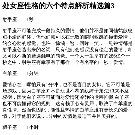
处女座性格的六个特点解析精选篇3
射手座——1秒
射手座不可能完成一段持久的爱情，他们并不是如同仙鹤般忠
贞不渝的群体，但他们却可以在无数的瞬间敏感的撞击爱情，
约会心动的感觉。也许，惊鸿一瞥，回眸一笑，一见钟情都是
射手座创造出来的名词，只有他们会感叹没有稳定的爱情，却
又可以不断的遭遇触电的感觉。一个人一生享有的286亿个一
秒之中，射手座有幸享有了那样一个有名字的一秒：爱情。
白羊座——1分钟
爱情存在，哪怕只有1分钟，也不是盲目的安排。它不可能是
场游戏，因为白羊座并不是玩世不恭的纨绔子弟;它也来不及
权衡，因为白羊座不可能面对爱情还冷静的运筹帷幄;白羊座
也不可能懂得它的规则，这有赖于心有灵犀，取决于白羊座的
真性情。然而也因此，随性且热情的白羊座没有更长久的爱
情，对于他们来说，1分钟的爱情是最适宜并且美好的。
狮子座——1小时