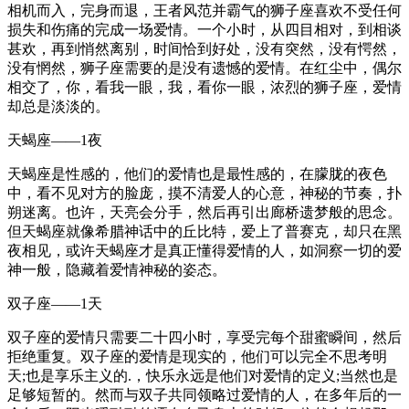
相机而入，完身而退，王者风范并霸气的狮子座喜欢不受任何
损失和伤痛的完成一场爱情。一个小时，从四目相对，到相谈
甚欢，再到悄然离别，时间恰到好处，没有突然，没有愕然，
没有惘然，狮子座需要的是没有遗憾的爱情。在红尘中，偶尔
相交了，你，看我一眼，我，看你一眼，浓烈的狮子座，爱情
却总是淡淡的。
天蝎座——1夜
天蝎座是性感的，他们的爱情也是最性感的，在朦胧的夜色
中，看不见对方的脸庞，摸不清爱人的心意，神秘的节奏，扑
朔迷离。也许，天亮会分手，然后再引出廊桥遗梦般的思念。
但天蝎座就像希腊神话中的丘比特，爱上了普赛克，却只在黑
夜相见，或许天蝎座才是真正懂得爱情的人，如洞察一切的爱
神一般，隐藏着爱情神秘的姿态。
双子座——1天
双子座的爱情只需要二十四小时，享受完每个甜蜜瞬间，然后
拒绝重复。双子座的爱情是现实的，他们可以完全不思考明
天;也是享乐主义的.，快乐永远是他们对爱情的定义;当然也是
足够短暂的。然而与双子共同领略过爱情的人，在多年后的一