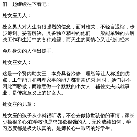
们一起继续往下看吧：
处女座男人：
处女男人对人生有很强烈的信念，面对难关，不轻言退缩，步
步筹划、妥善解决。具备独立精神的他们，一般能单独的去解
决工作和生活中的各种难题，而天生的同情心又让他们经常
会对身边的人伸出援手。
处女座女人：
这是一个贤内助女王，本身具备冷静、理智等让人称道的优
点，工作能力和料理家事的能力都非常优秀;同时，她们并不
因此而骄傲，而愿意做一个默默的小女人，辅佐丈夫成就事
业，是传统意义上的好女人。
处女座的儿童：
处女座的孩子从小就很听话，不会去做惊世骇俗的事情，家长
少操很多心;在学校也是求知欲很强的人，无论成绩如何，学
习态度都是极为认真的。是师长心中乖巧的好学生。