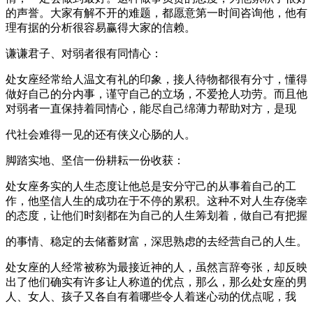
的声誉。大家有解不开的难题，都愿意第一时间咨询他，他有
理有据的分析很容易赢得大家的信赖。
谦谦君子、对弱者很有同情心：
处女座经常给人温文有礼的印象，接人待物都很有分寸，懂得
做好自己的分内事，谨守自己的立场，不爱抢人功劳。而且他
对弱者一直保持着同情心，能尽自己绵薄力帮助对方，是现
代社会难得一见的还有侠义心肠的人。
脚踏实地、坚信一份耕耘一份收获：
处女座务实的人生态度让他总是安分守己的从事着自己的工
作，他坚信人生的成功在于不停的累积。这种不对人生存侥幸
的态度，让他们时刻都在为自己的人生筹划着，做自己有把握
的事情、稳定的去储蓄财富，深思熟虑的去经营自己的人生。
处女座的人经常被称为最接近神的人，虽然言辞夸张，却反映
出了他们确实有许多让人称道的优点，那么，那么处女座的男
人、女人、孩子又各自有着哪些令人着迷心动的优点呢，我