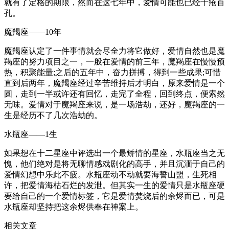
就有了定格的期限，然而在这七年中，爱情可能也已经千疮百
孔。
魔羯座——10年
魔羯座认定了一件事情就会尽全力将它做好，爱情自然也是魔
羯座的努力项目之一，一般在爱情的前三年，魔羯座在慢慢预
热，积聚能量;之后的五年中，奋力拼搏，得到一些成果;可惜
直到后两年，魔羯座经过辛苦维持后才明白，原来爱情是一个
圆，走到一半或许还有回忆，走完了全程，回到终点，便索然
无味。爱情对于魔羯座来说，是一场浩劫，还好，魔羯座的一
生是经历不了几次浩劫的。
水瓶座——1生
如果想在十二星座中评选出一个最矫情的星座，水瓶座当之无
愧，他们绝对是将无聊情感戏剧化的高手，并且沉湎于自己的
爱情幻想中乐此不疲。水瓶座动不动就要海誓山盟，生死相
许，把爱情海枯石烂的发泄。但其实一生的爱情只是水瓶座硬
要给自己的一个爱情标签，它是爱情焚烧后的余烬而已，可是
水瓶座却坚持把这余烬供奉在神案上。
相关文章