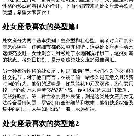
性格的形成起着很大的作用。下面小编带来的处女座最喜欢的
类型，希望大家喜欢！
处女座最喜欢的类型篇1
处女座分为两个基本类别：整齐型和粗心型。前者对自己的外
表悉心照料，任何细节都必须整齐和谐，这类处女座男性会永
远擦亮皮鞋，女性则会让衬衫处于永远刚洗净烘干，笔挺如新
的状态。考究且挑剔，是形容这类处女座的最佳词汇。
另一种极端性格的处女座，则是“邋遢”型。他们不关心衣服和
社交礼节，对于他们而言，在镜子前一站很久是无意义且浪费
时间的行为。他们的逻辑是，如果能花10元买双鞋，为何要用
掉一周的薪水去穿奢侈品?省下钱，你可以在周末出门郊游，
买些好吃的。第二种性格的另外表征，则是这类处女座男女无
法综合看待问题，尽管拥有全部细节和枝末，他们缺乏综合及
集中的能力，人生如同漩涡一般，永远彷徨。
处女座最喜欢的类型篇2