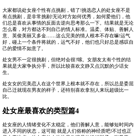
大家都说处女座个性有点挑剔，错了!挑选恋人的处女座不是
有点挑剔，是非常挑剔!无论对方如何优秀，如何爱他们，他
们总是喜欢从事情的反面去逆向思考那么一下。结果就是无论
怎么看，对方都达不到自己的情人标准。温柔、体贴、善解人
意、英俊美丽又多金……这么完美的情人根本不存在嘛!运气
好，碰上一个条件将就的，运气不好，他们也只好总是感叹自
己的爱情不如意了。
处女男不一定很挑剔，但绝对会很?嗦。女朋友太有个性的结
果就是大家争执分手，所以比较喜欢文静又点沉默的少话女
生。
处女女的完美恋人在这个世界上根本就不存在，所以总是委屈
自己迁就现在男友的样子，还特别喜欢拿别人来玩超级比一
比。
处女座最喜欢的类型篇4
处女座的人情绪变化不太稳定，他们善解人意，能够短时间内
进入不同的状态，这可能 就是人们俗称的神经质吧!不过也正