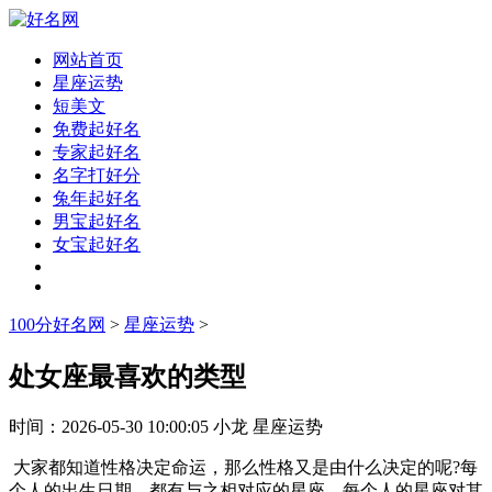
网站首页
星座运势
短美文
免费起好名
专家起好名
名字打好分
兔年起好名
男宝起好名
女宝起好名
100分好名网
>
星座运势
>
处女座最喜欢的类型
时间：
2026-05-30 10:00:05
小龙
星座运势
大家都知道性格决定命运，那么性格又是由什么决定的呢?每
个人的出生日期，都有与之相对应的星座，每个人的星座对其