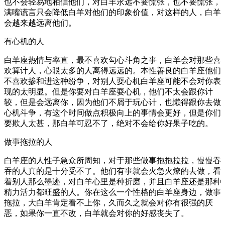
也不会轻易地相信他们，对白羊永远不要慌张，也不要慌张，
满嘴谎言只会降低白羊对他们的印象价值，对这样的人，白羊
会越来越远离他们。
有心机的人
白羊座热情与率直，最不喜欢勾心斗角之事，白羊会对那些喜
欢算计人，心眼太多的人离得远远的。本性善良的白羊座他们
不喜欢掺和进这种纷争，对别人耍心机白羊座可能不会对你表
现的太明显。但是你要对白羊座耍心机，他们不太会跟你计
较，但是会远离你，因为他们不屑于玩心计，也懒得跟你去做
心机斗争，有这个时间做点积极向上的事情会更好，但是你们
要欺人太甚，那白羊可忍不了，绝对不会给你好果子吃的。
做事拖拉的人
白羊座的人性子急众所周知，对于那些做事拖拖拉拉，慢慢吞
吞的人真的是十分受不了。他们有事就会火急火燎的去做，看
着别人那么墨迹，对白羊心里是种折磨，并且白羊座还是那种
精力活力都旺盛的人。你在这么一个性格的白羊座身边，做事
拖拉，大白羊肯定看不上你，久而久之就会对你有很强的厌
恶，如果你一直不改，白羊就会对你的好感丧失了。