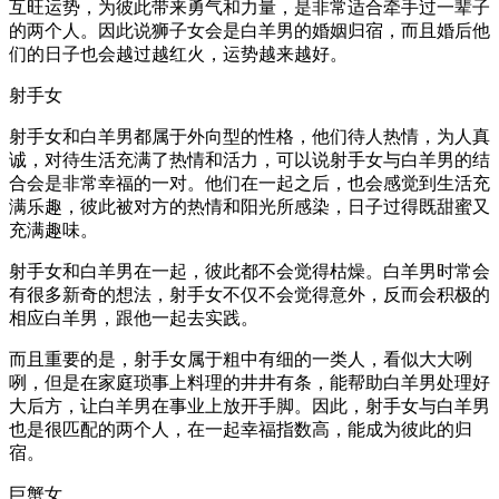
互旺运势，为彼此带来勇气和力量，是非常适合牵手过一辈子
的两个人。因此说狮子女会是白羊男的婚姻归宿，而且婚后他
们的日子也会越过越红火，运势越来越好。
射手女
射手女和白羊男都属于外向型的性格，他们待人热情，为人真
诚，对待生活充满了热情和活力，可以说射手女与白羊男的结
合会是非常幸福的一对。他们在一起之后，也会感觉到生活充
满乐趣，彼此被对方的热情和阳光所感染，日子过得既甜蜜又
充满趣味。
射手女和白羊男在一起，彼此都不会觉得枯燥。白羊男时常会
有很多新奇的想法，射手女不仅不会觉得意外，反而会积极的
相应白羊男，跟他一起去实践。
而且重要的是，射手女属于粗中有细的一类人，看似大大咧
咧，但是在家庭琐事上料理的井井有条，能帮助白羊男处理好
大后方，让白羊男在事业上放开手脚。因此，射手女与白羊男
也是很匹配的两个人，在一起幸福指数高，能成为彼此的归
宿。
巨蟹女