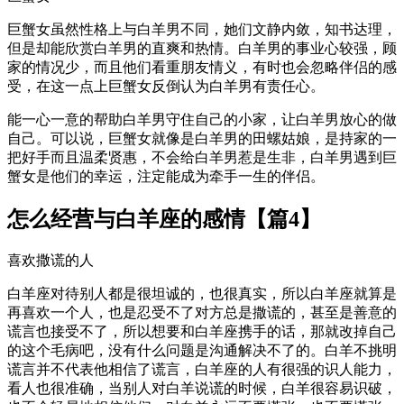
巨蟹女虽然性格上与白羊男不同，她们文静内敛，知书达理，
但是却能欣赏白羊男的直爽和热情。白羊男的事业心较强，顾
家的情况少，而且他们看重朋友情义，有时也会忽略伴侣的感
受，在这一点上巨蟹女反倒认为白羊男有责任心。
能一心一意的帮助白羊男守住自己的小家，让白羊男放心的做
自己。可以说，巨蟹女就像是白羊男的田螺姑娘，是持家的一
把好手而且温柔贤惠，不会给白羊男惹是生非，白羊男遇到巨
蟹女是他们的幸运，注定能成为牵手一生的伴侣。
怎么经营与白羊座的感情【篇4】
喜欢撒谎的人
白羊座对待别人都是很坦诚的，也很真实，所以白羊座就算是
再喜欢一个人，也是忍受不了对方总是撒谎的，甚至是善意的
谎言也接受不了，所以想要和白羊座携手的话，那就改掉自己
的这个毛病吧，没有什么问题是沟通解决不了的。白羊不挑明
谎言并不代表他相信了谎言，白羊座的人有很强的识人能力，
看人也很准确，当别人对白羊说谎的时候，白羊很容易识破，