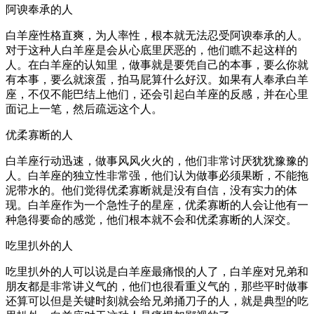
阿谀奉承的人
白羊座性格直爽，为人率性，根本就无法忍受阿谀奉承的人。
对于这种人白羊座是会从心底里厌恶的，他们瞧不起这样的
人。在白羊座的认知里，做事就是要凭自己的本事，要么你就
有本事，要么就滚蛋，拍马屁算什么好汉。如果有人奉承白羊
座，不仅不能巴结上他们，还会引起白羊座的反感，并在心里
面记上一笔，然后疏远这个人。
优柔寡断的人
白羊座行动迅速，做事风风火火的，他们非常讨厌犹犹豫豫的
人。白羊座的独立性非常强，他们认为做事必须果断，不能拖
泥带水的。他们觉得优柔寡断就是没有自信，没有实力的体
现。白羊座作为一个急性子的星座，优柔寡断的人会让他有一
种急得要命的感觉，他们根本就不会和优柔寡断的人深交。
吃里扒外的人
吃里扒外的人可以说是白羊座最痛恨的人了，白羊座对兄弟和
朋友都是非常讲义气的，他们也很看重义气的，那些平时做事
还算可以但是关键时刻就会给兄弟捅刀子的人，就是典型的吃