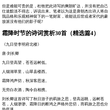
但是难能可贵的是，杜牧把此诗写的爽朗旷达，并没有把自己
仕途黯淡不得志，诉说出来。笔者以为这是唐朝杰出诗人将自
我品格和乐观精神留下的一笔财富，谁能说后世或者宋代的豪
放派没有他们的影子呢?
霜降时节的诗词赏析30首（精选篇4）
《九日登李明府北楼》
唐·刘长卿
九日登高望，苍苍远树低。
人烟湖草里，山翠县楼西。
霜降鸿声切，秋深客思迷。
无劳白衣酒，陶令自相携。
刘长卿这首诗写了秋日游子的羁旅之思，登高远眺，远树苍
苍，人烟渺渺。霜降日的断鸿之声格外悲切，而羁旅之思也分
外低迷。