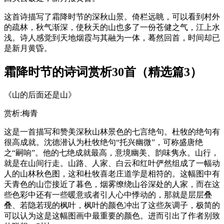
这首诗描写了霜降时节的深秋山景。倚栏远眺，可以看到村外
的疏林，秋气渐深，使秋天的山也多了一份苍健之气，江上水
浅。诗人感觉到天地烟霞与其融为一体，蓦然回首，时间却已
是新月黄昏。
霜降时节的诗词赏析30首（精选篇3）
《山的后面还是山》
赏析:梅青
这是一首描写和赞美深秋山林景色的七言绝句。杜牧的绝句有
很高成就。沈德潜认为杜牧绝句“托兴幽微”，可称盛唐绝
之“嗣响”。他的七绝成就最高，意境幽美、韵味隽永。山行，
就是在山间行走。山路、人家、白云和红叶俨然组成了一幅动
人的山林秋色图，这和杜牧喜老庄道学是相符的。这幅图中有
天青色的山峦接近了暮色，烟雾缭绕山谷深处的人家，而在这
些色彩中还有一些暖意或者引人心中悸动的，那就是层层叠
叠、若隐若现的枫叶，枫叶的颜色冲出了这些灰调子，极简的
可以认为这是这幅图画中最重要的颜色。进而引出了作者别致