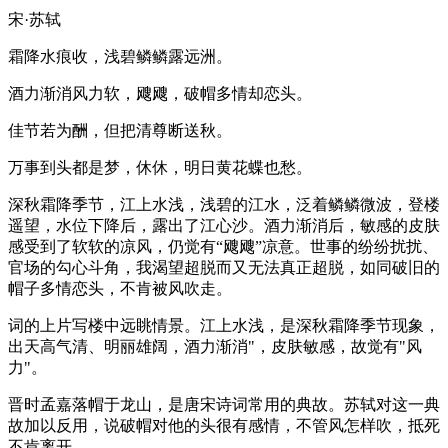
宋·苏轼
霜降水痕收，浅碧鳞鳞露远洲。
酒力渐消风力软，飕飕，破帽多情却恋头。
佳节若为酬，但把清尊断送秋。
万事到头都是梦，休休，明日黄花蝶也愁。
深秋霜降季节，江上水浅，浅碧的江水，泛着鳞鳞微波，登楼
遥望，水位下降后，露出了江心沙。酒力渐消后，敏感的皮肤
感受到了软软的凉风，仍觉有“飕飕”凉意。世事的纷纷扰扰、
官场的勾心斗角，我渴望超脱而又无法真正超脱，如同破旧的
帽子多情恋头，不肯被风吹走。
词的上片写楼中远眺情景。江上水浅，是深秋霜降季节现象，
出天高气清、明丽雄阔，酒力渐消"，皮肤敏感，故觉有"风
力"。
晋时孟嘉落帽于龙山，是唐宋诗词常用的典故。苏轼对这一典
故加以反用，说破帽对他的头很有感情，不管风怎样吹，抵死
不肯离开。