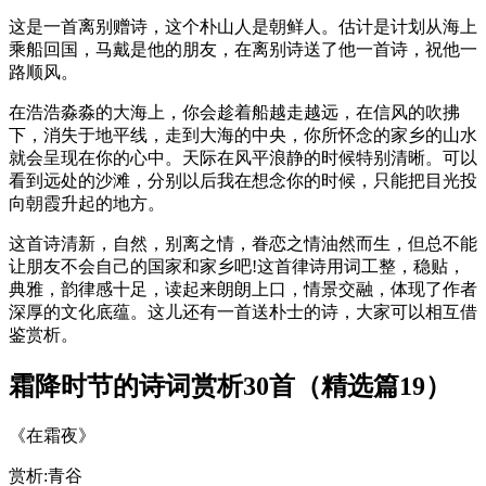
这是一首离别赠诗，这个朴山人是朝鲜人。估计是计划从海上
乘船回国，马戴是他的朋友，在离别诗送了他一首诗，祝他一
路顺风。
在浩浩淼淼的大海上，你会趁着船越走越远，在信风的吹拂
下，消失于地平线，走到大海的中央，你所怀念的家乡的山水
就会呈现在你的心中。天际在风平浪静的时候特别清晰。可以
看到远处的沙滩，分别以后我在想念你的时候，只能把目光投
向朝霞升起的地方。
这首诗清新，自然，别离之情，眷恋之情油然而生，但总不能
让朋友不会自己的国家和家乡吧!这首律诗用词工整，稳贴，
典雅，韵律感十足，读起来朗朗上口，情景交融，体现了作者
深厚的文化底蕴。这儿还有一首送朴士的诗，大家可以相互借
鉴赏析。
霜降时节的诗词赏析30首（精选篇19）
《在霜夜》
赏析:青谷