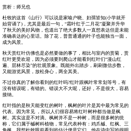
赏析：师兄也
杜牧的这首《山行》可以说是家喻户晓、妇孺皆知(小学就开
始背诵了)，尤其是最后一句，“霜叶红于二月花”凝聚并升华
了秋天的美好风物，也道出了绝大多数人一直想表达但是未能
准确表达的心里话。除了花，普普通通的叶子也能独当一面，
成为风景。
秋天赏红叶仿佛也是必然要做的事了，相比与室内的赏菊，赏
红叶更受欢迎，因为必须要到爬山才能看到红叶们“漫山红
遍、层林尽染”的壮观景象。既能外出踏步，刷刷微信步数，
又能游览风景，放松身心，两全其美。
不过你真的了解你看到的红叶吗?红叶跟枫叶常常划等号，有
没有错误呢，有错的。错误大不大呢，还好，不是很大，容易
接纳。
红叶指的是秋天能变红的树叶，枫树的叶片是其中最为常见的
代表。因为常见 ，所以人们很容易将红叶树种都当做是枫
树。其实这是不对滴。枫树并不是一种树，而是很多树的统
称，它们属于槭树科植物，常见代表种有：鸡爪槭、红枫、三
角枫。我想杜牧眼前看到的估计便是它们，他在诗中写的很明