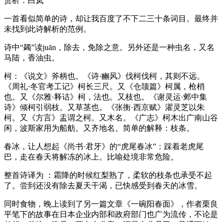
赏析：白岚
一首看似简单的诗，却让我百度了不下二三十条词目。最终并
未找到此诗解析的范例。
诗中“蠲”读juān，除去，免除之意。另外还是一种虫名，又名
马陆，香油虫。
柯：《说文》斧柄也。《诗·豳风》伐柯伐柯，其则不远。
《周礼·冬官考工记》柯长三尺。又《仓颉篇》柯属，枪梢
也。又《尔雅·释诂》柯，法也。又枝也。《谢灵运·邺中集
诗》倾柯引弱枝。又草茎也。《张衡·西京赋》濯灵芝以朱
柯。又《方言》盂谓之柯。又木名。《广志》柯木出广南山谷
闲，波斯家用为船舫。又齐地名。简单的解释：枝条。
春冰，让人想起《尚书·君牙》的“虎尾春冰”：踩着老虎尾
巴，走在春天将解冻的冰上。比喻处境非常危险。
整首诗译为 ：霜降的时候红梨熟了，柔软的枝条也承受不起
了。尝到还没有除去夏天干渴，已快感受到春天的冰雪。
同时食物，晚上读到了另一篇文章《一碗阳春面》，作者栗良
平笔下的故事在日本企业内部和政府部门也广为流传，不论是