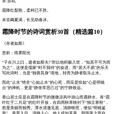
宋·苏轼
霜降红梨熟，柔柯已不胜。
未尝蠲夏渴，长见助春冰。
霜降时节的诗词赏析30首（精选篇10）
《存者如斯》
赏析：雨霁阳光
“子在川上曰，逝者如斯夫!”所以他积极入世，“知其不可为而
为之”，这便是儒家“时不我待”的奋进。而“居大不易”的乐天
写此诗时，当是“独善其身”境地，转而为静者取乐止水。
而此“止水”绝非“心如止水”的心死，而应是恰如“心是明镜
台”的禅机，更是“静坐常思己过”的宁静致远。
香山居士应是在霜降时节的微微凉风中游山而遇静水。有“霜
叶红于二月花”的红叶开放，在四周秋草映衬下“独立寒秋”，
愈显美丽而独秀。潭水清澈见底，清静映照，便似“明镜鉴
形”。美景入目，清静入心。他人或知其美，我因美之而自