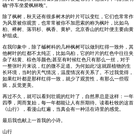
确“停车坐爱枫林晚”。
除了枫树，秋天还有很多树木的叶片可以变红，它们也常常作
为风景被你观赏，也常常被你不加思索的称为枫叶，比如乌
桕、榉树、落羽杉、枫香、黄栌。北京香山的红叶便主要由黄
栌组成。
在我印象中，除了槭树科的几种枫树可以做到红得一致外，其
他树叶的红都不太纯正，比如乌桕，它的叶片的红色中往往夹
杂了枯黄、棕色等颜色;甚至有时候红色只有那么一丝，对于
一整张叶片来说，红的微不足道。为何如此?这就跟植物的生
长环境，当时的天气情况，温度情况有关系了。不过我觉得，
如果红叶都是那样红得一致，就少了观赏性，有那么一些瑕
疵，反觉更美。
再过不久，就可以看到壮观的红叶了，自然界总是这样：一年
四季，周而复始，每一年都能让人有所期待。读着杜牧的这首
《山行》，看漫山红遍，当真会有一种活在诗里的感觉。
最后我也献上一首我的小诗。
山行