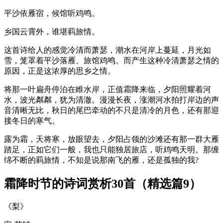
平沙依雁宿，候馆听鸡鸣。
乡国云霄外，谁堪羁旅情。
这首诗给人的感觉冷清而萧瑟，潮水在河岸上蔓延，月光如
雪，笼罩着平沙落雁、旅馆鸡鸣。而产生这种冷清萧瑟之情的
原因，正是这浓厚的思乡之情。
将那一叶扁舟停泊在睢水岸，正值霜降来临，夕阳照耀着河
水，波光粼粼，犹为清澈。漫漫长夜，涨潮河水拍打岸边的声
音清晰无比，秋日的尾巴牵动的不只是清冷的月色，还有那迎
接冬日的寒气。
露为霜，天将寒，放眼望去，夕阳占领的沙滩还有那一群大雁
踏足，正如它们一般，我也只能独居旅店，听鸡鸣天明。那缠
绵不断的羁旅情，不知是说那南飞的雁，还是孤独的我?
霜降时节的诗词赏析30首（精选篇9）
《梨》