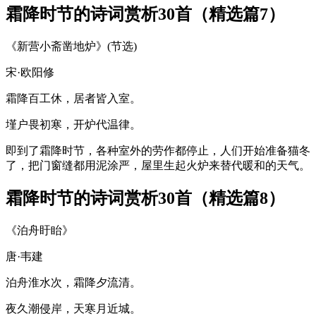
霜降时节的诗词赏析30首（精选篇7）
《新营小斋凿地炉》(节选)
宋·欧阳修
霜降百工休，居者皆入室。
墐户畏初寒，开炉代温律。
即到了霜降时节，各种室外的劳作都停止，人们开始准备猫冬
了，把门窗缝都用泥涂严，屋里生起火炉来替代暖和的天气。
霜降时节的诗词赏析30首（精选篇8）
《泊舟盱眙》
唐·韦建
泊舟淮水次，霜降夕流清。
夜久潮侵岸，天寒月近城。