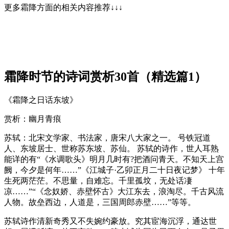
更多霜降方面的相关内容推荐↓↓↓
霜降时节的诗词赏析30首（精选篇1）
《霜降之日话东坡》
赏析：幽月青痕
苏轼：北宋文学家、书法家，唐宋八大家之一。 号铁冠道
人、东坡居士、世称苏东坡、苏仙。 苏轼的诗作，世人耳熟
能详的有“《水调歌头》明月几时有?把酒问青天。不知天上宫
阙，今夕是何年……”《江城子·乙卯正月二十日夜记梦》 十年
生死两茫茫。不思量，自难忘。千里孤坟，无处话凄
凉……”“《念奴娇、赤壁怀古》大江东去，浪淘尽。千古风流
人物。故垒西边，人道是，三国周郎赤壁……”等等。
苏轼诗作清新奇秀又不失婉约豪放。究其宦海沉浮，通达世