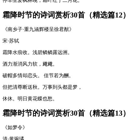
停车坐爱枫林晚，霜叶红于二月花。
霜降时节的诗词赏析30首（精选篇12）
《南乡子·重九涵辉楼呈徐君猷》
宋·苏轼
霜降水痕收。浅碧鳞鳞露远洲。
酒力渐消风力软，飕飕。
破帽多情却恋头。 佳节若为酬。
但把清尊断送秋。万事到头都是梦，
休休。明日黄花蝶也愁。
霜降时节的诗词赏析30首（精选篇13）
《如梦令》
清·黄琬璚