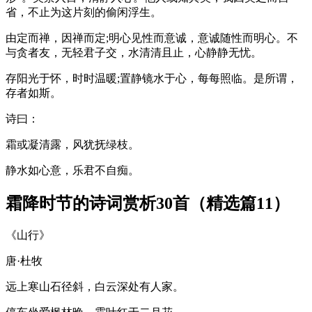
省，不止为这片刻的偷闲浮生。
由定而禅，因禅而定;明心见性而意诚，意诚随性而明心。不
与贪者友，无轻君子交，水清清且止，心静静无忧。
存阳光于怀，时时温暖;置静镜水于心，每每照临。是所谓，
存者如斯。
诗曰：
霜或凝清露，风犹抚绿枝。
静水如心意，乐君不自痴。
霜降时节的诗词赏析30首（精选篇11）
《山行》
唐·杜牧
远上寒山石径斜，白云深处有人家。