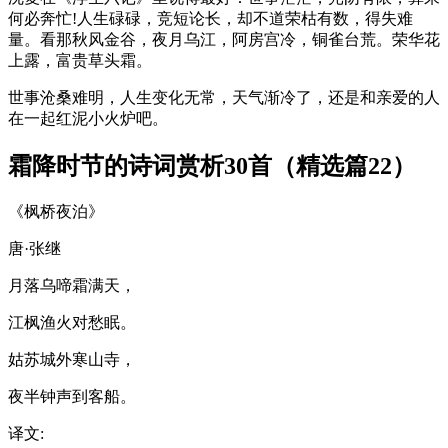
何必奔忙!人生碌碌，竞短论长，却不道荣枯有数，得失难
量。看那秋风金谷，夜月乌江，阿房宫冷，铜雀台荒。荣华花
上露，富贵草头霜。
世事沧桑难明，人生变化无常，天气渐冷了，还是和亲爱的人
在一起红泥小火炉吧。
霜降时节的诗词赏析30首（精选篇22）
《枫桥夜泊》
唐·张继
月落乌啼霜满天，
江枫渔火对愁眠。
姑苏城外寒山寺，
夜半钟声到客船。
译文: