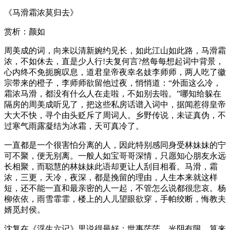
《马滑霜浓莫归去》
赏析：颜如
周美成的词，向来以清新婉约见长，如此江山如此路，马滑霜
浓，不如休去，直是少人行!夫复何言?然每每想起词中背景，
心内终不免扼腕叹息，道君皇帝夜幸名妓李师师，两人吃了徽
宗带来的橙子，李师师欲留他过夜，悄悄道：“外面这么冷，
霜浓马滑，都没有什么人在走啦，不如别去啦。”哪知给躲在
隔房的周美成听见了，把这些私房话谱入词中，据闻惹得皇帝
大大不快，寻个由头贬斥了周词人。乡野传说，未证真伪，不
过寒气雨露凝结为冰霜，天可真冷了。
一直都是一个很害怕分离的人，因此特别感同身受林妹妹的宁
可不聚，便无别离。一般人如宝哥哥深情，只愿知心朋友永远
长相聚，而聪慧的林妹妹此语却更让人刮目相看。马滑，霜
浓，三更，天冷，夜深，都是挽留的理由，人生本来就这样
短，还不能一直和最亲密的人一起，不管怎么说都很悲哀。杨
柳依依，雨雪霏霏，楼上的人儿望眼欲穿，手帕绞断，悔教夫
婿觅封侯。
沈复在《浮生六记》里说得最好：世事茫茫，光阴有限，算来