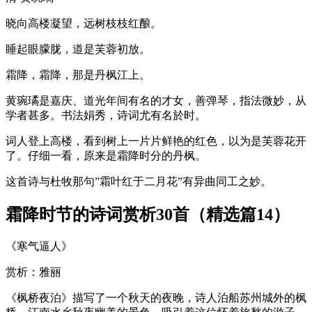
晓向高楼凝望，远树枝枝红酿。
睡起眼朦胧，道是芙蓉初放。
霜降，霜降，那是丹枫江上。
黄琬璚是嘉庆、道光年间有名的才女，善弹琴，指法微妙，从
学者甚多。书法娟秀，诗词尤有名於时。
词人登上高楼，看到树上一片片鲜艳的红色，以为是芙蓉花开
了。仔细一看，原来是霜降时分的丹枫。
这首诗与杜牧那句”霜叶红于二月花”有异曲同工之妙。
霜降时节的诗词赏析30首（精选篇14）
《寒气逼人》
赏析：雅丽
《枫桥夜泊》描写了一个秋天的夜晚，诗人泊船苏州城外的枫