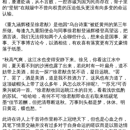
相，屡遭贬谪，从不言败，一腔赤诚为国为民而存在，骨子里
的“坚韧”在颠簸中不曾向权贵的压迫低头更没有向多变的命运
认输。
《重九涵辉楼呈徐君猷》是他因“乌台诗案”被贬黄州的第三年
所做。每逢九九重阳便会与同事徐君猷登涵辉楼登高望远，把
酒言谈。我们无法得知两个人会聊些什么，想来会是国事、家
事、天下事博古论今，以酒相佐，有欢喜有落寞更有万丈豪情
落于纸墨。
“秋高气爽，这江水也变得安静下来。徐兄，你看这江水中
间，夏天看不到的沙洲也露了出来，若此时有一叶扁舟，道不
妨带上美酒，前去一探?”徐君猷含笑不语，凝目远眺。“罢
了、罢了，酒是美酒，道是我不胜酒力了。这风也有力道了，
这顶破帽头上带了这么多年，风怎么吹不掉呢?。”“苏兄?可否
乘兴赋诗一首。”徐君猷收回远眺江水的目光，看着浅饮低酌
的苏轼。“哈哈哈，有何不可?徐君猷即命左右取来纸砚笔
墨“佳节若酬，但把清尊断送秋。万事到头都是梦，休休。明
日黄花，蝶也愁。”
此诗在诗人上千首诗作里称不上冠绝天下，但也是心血之作，
其笔下情景交融并没有过多对于自身命运的嗟叹而是以豁达情