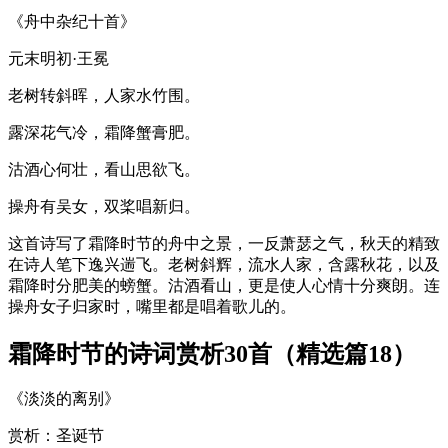
《舟中杂纪十首》
元末明初·王冕
老树转斜晖，人家水竹围。
露深花气冷，霜降蟹膏肥。
沽酒心何壮，看山思欲飞。
操舟有吴女，双桨唱新归。
这首诗写了霜降时节的舟中之景，一反萧瑟之气，秋天的精致
在诗人笔下逸兴遄飞。老树斜辉，流水人家，含露秋花，以及
霜降时分肥美的螃蟹。沽酒看山，更是使人心情十分爽朗。连
操舟女子归家时，嘴里都是唱着歌儿的。
霜降时节的诗词赏析30首（精选篇18）
《淡淡的离别》
赏析：圣诞节