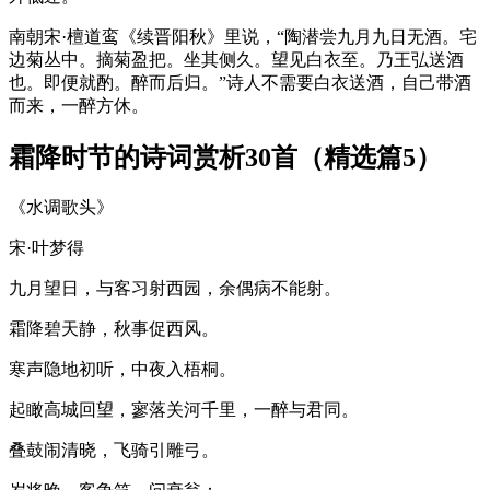
南朝宋·檀道鸾《续晋阳秋》里说，“陶潜尝九月九日无酒。宅
边菊丛中。摘菊盈把。坐其侧久。望见白衣至。乃王弘送酒
也。即便就酌。醉而后归。”诗人不需要白衣送酒，自己带酒
而来，一醉方休。
霜降时节的诗词赏析30首（精选篇5）
《水调歌头》
宋·叶梦得
九月望日，与客习射西园，余偶病不能射。
霜降碧天静，秋事促西风。
寒声隐地初听，中夜入梧桐。
起瞰高城回望，寥落关河千里，一醉与君同。
叠鼓闹清晓，飞骑引雕弓。