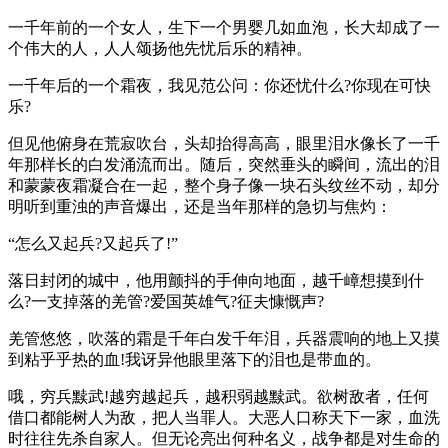
一千年前的一个女人，生下一个男婴几如血泡，长大却成了一
个伟大的人，人人颂扬他先忧后乐的精神。
一千年后的一个霜夜，我见范公问：你还忧什么?你现在可快
乐?
但见他俯身在荒寂吹台，头却抬得高高，眼里泪水像长了一千
年那样长的白发涌流而出。随后，突然垂头的瞬间，流出的泪
和蒙蒙夜霜凝合在一起，整个身子像一块石头纹丝不动，却分
明听到重浊的声音爆出，还是当年那样的急切与焦灼：
“怎么又起兵?又起兵了!”
落日封闭的城中，他用颤抖的手伸向地面，越千嶂想摸到什
么?一支掉落的羌管?爱国英雄气?征夫慷慨声?
羌管悠悠，吹落的霜是千年白发千年泪，兵器震响的地上又摸
到粘乎乎热的血!我讶异他眼里落下的泪也是带血的。
哦，穷兵黩武!越穷越起兵，越积弱越黩武。欲树敌者，任何
借口都能树人为敌，把人当罪人。大恶人口称天下一家，血洗
时往往先杀自家人。但无论亮出何种名义，战争都是对生命的