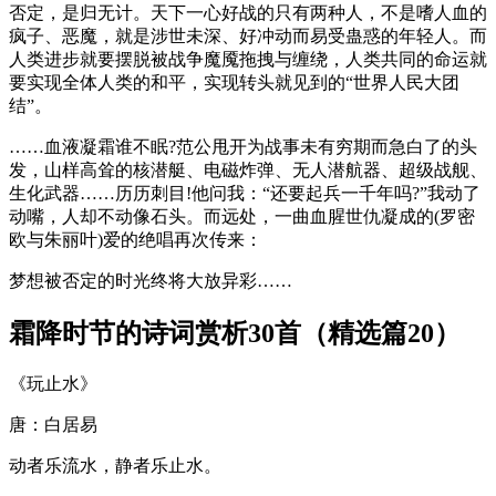
否定，是归无计。天下一心好战的只有两种人，不是嗜人血的
疯子、恶魔，就是涉世未深、好冲动而易受蛊惑的年轻人。而
人类进步就要摆脱被战争魔魇拖拽与缠绕，人类共同的命运就
要实现全体人类的和平，实现转头就见到的“世界人民大团
结”。
……血液凝霜谁不眠?范公甩开为战事未有穷期而急白了的头
发，山样高耸的核潜艇、电磁炸弹、无人潜航器、超级战舰、
生化武器……历历刺目!他问我：“还要起兵一千年吗?”我动了
动嘴，人却不动像石头。而远处，一曲血腥世仇凝成的(罗密
欧与朱丽叶)爱的绝唱再次传来：
梦想被否定的时光终将大放异彩……
霜降时节的诗词赏析30首（精选篇20）
《玩止水》
唐：白居易
动者乐流水，静者乐止水。