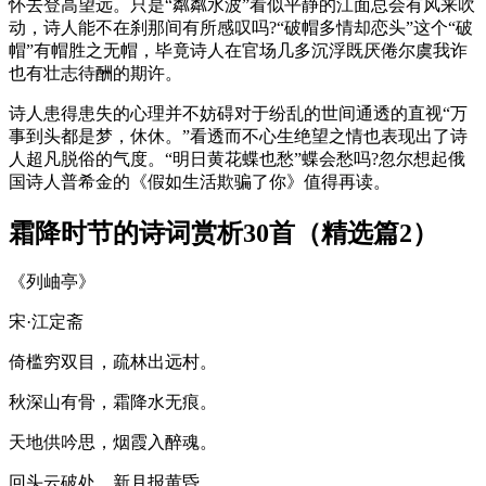
怀去登高望远。只是“粼粼水波”看似平静的江面总会有风来吹
动，诗人能不在刹那间有所感叹吗?“破帽多情却恋头”这个“破
帽”有帽胜之无帽，毕竟诗人在官场几多沉浮既厌倦尔虞我诈
也有壮志待酬的期许。
诗人患得患失的心理并不妨碍对于纷乱的世间通透的直视“万
事到头都是梦，休休。”看透而不心生绝望之情也表现出了诗
人超凡脱俗的气度。“明日黄花蝶也愁”蝶会愁吗?忽尔想起俄
国诗人普希金的《假如生活欺骗了你》值得再读。
霜降时节的诗词赏析30首（精选篇2）
《列岫亭》
宋·江定斋
倚槛穷双目，疏林出远村。
秋深山有骨，霜降水无痕。
天地供吟思，烟霞入醉魂。
回头云破处，新月报黄昏。