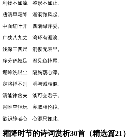
利物不如流，鉴形不如止。
凄清早霜降，淅沥微风起。
中面红叶开，四隅绿萍委。
广狭八九丈，湾环有涯涘。
浅深三四尺，洞彻无表里。
净分鹤翘足，澄见鱼掉尾。
迎眸洗眼尘，隔胸荡心滓。
定将禅不别，明与诚相似。
清能律贪夫，淡可交君子。
岂唯空狎玩，亦取相伦拟。
欲识静者心，心源只如此。
霜降时节的诗词赏析30首（精选篇21）