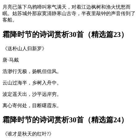
月亮已落下乌鸦啼叫寒气满天，对着江边枫树和渔火忧愁而
眠。姑苏城外那寂寞清静寒山古寺，半夜里敲钟的声音传到了
客船。
霜降时节的诗词赏析30首（精选篇23）
《送朴山人归新罗》
唐·马戴
浩渺行无极，扬帆但信风。
云山过海半，乡树入舟中。
波定遥天出，沙平远岸穷。
离心寄何处，目断曙霞东。
霜降时节的诗词赏析30首（精选篇24）
《谁才是秋天的红叶?》