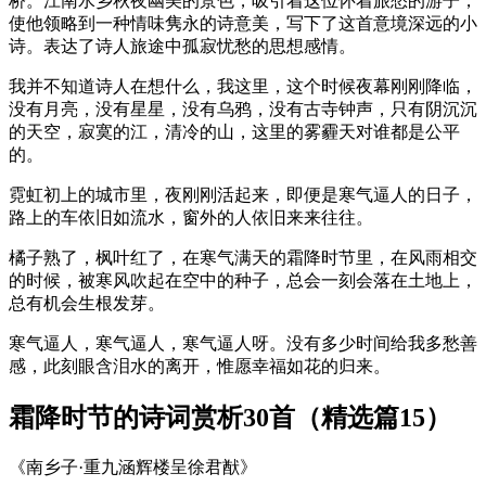
桥。江南水乡秋夜幽美的景色，吸引着这位怀着旅愁的游子，
使他领略到一种情味隽永的诗意美，写下了这首意境深远的小
诗。表达了诗人旅途中孤寂忧愁的思想感情。
我并不知道诗人在想什么，我这里，这个时候夜幕刚刚降临，
没有月亮，没有星星，没有乌鸦，没有古寺钟声，只有阴沉沉
的天空，寂寞的江，清冷的山，这里的雾霾天对谁都是公平
的。
霓虹初上的城市里，夜刚刚活起来，即便是寒气逼人的日子，
路上的车依旧如流水，窗外的人依旧来来往往。
橘子熟了，枫叶红了，在寒气满天的霜降时节里，在风雨相交
的时候，被寒风吹起在空中的种子，总会一刻会落在土地上，
总有机会生根发芽。
寒气逼人，寒气逼人，寒气逼人呀。没有多少时间给我多愁善
感，此刻眼含泪水的离开，惟愿幸福如花的归来。
霜降时节的诗词赏析30首（精选篇15）
《南乡子·重九涵辉楼呈徐君猷》