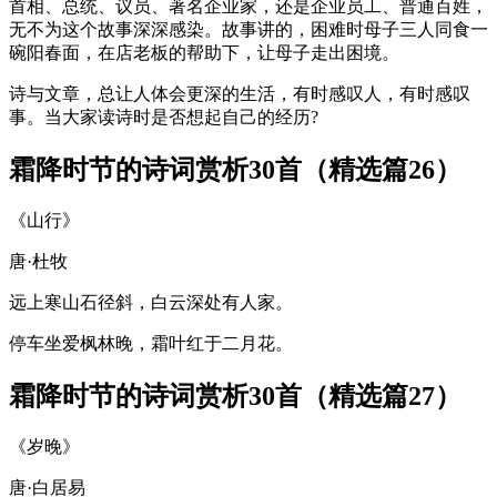
首相、总统、议员、著名企业家，还是企业员工、普通百姓，
无不为这个故事深深感染。故事讲的，困难时母子三人同食一
碗阳春面，在店老板的帮助下，让母子走出困境。
诗与文章，总让人体会更深的生活，有时感叹人，有时感叹
事。当大家读诗时是否想起自己的经历?
霜降时节的诗词赏析30首（精选篇26）
《山行》
唐·杜牧
远上寒山石径斜，白云深处有人家。
停车坐爱枫林晚，霜叶红于二月花。
霜降时节的诗词赏析30首（精选篇27）
《岁晚》
唐·白居易