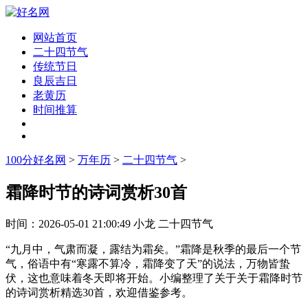
网站首页
二十四节气
传统节日
良辰吉日
老黄历
时间推算
100分好名网
>
万年历
>
二十四节气
>
霜降时节的诗词赏析30首
时间：
2026-05-01 21:00:49
小龙
二十四节气
“九月中，气肃而凝，露结为霜矣。”霜降是秋季的最后一个节
气，俗语中有“寒露不算冷，霜降变了天”的说法，万物皆蛰
伏，这也意味着冬天即将开始。小编整理了关于关于霜降时节
的诗词赏析精选30首，欢迎借鉴参考。