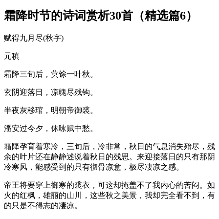
霜降时节的诗词赏析30首（精选篇6）
赋得九月尽(秋字)
元稹
霜降三旬后，蓂馀一叶秋。
玄阴迎落日，凉魄尽残钩。
半夜灰移琯，明朝帝御裘。
潘安过今夕，休咏赋中愁。
霜降孕育着寒冷，三旬后，冷非常，秋日的气息消失殆尽，残
余的叶片还在静静述说着秋日的残思。来迎接落日的只有那阴
冷寒风，能感受到的只有彻骨凉意，极尽凄凉之感。
帝王将要穿上御寒的裘衣，可这却掩盖不了我内心的苦闷。如
火的红枫，雄丽的山川，这些秋之美景，我却完全看不到，有
的只是不得志的凄凉。