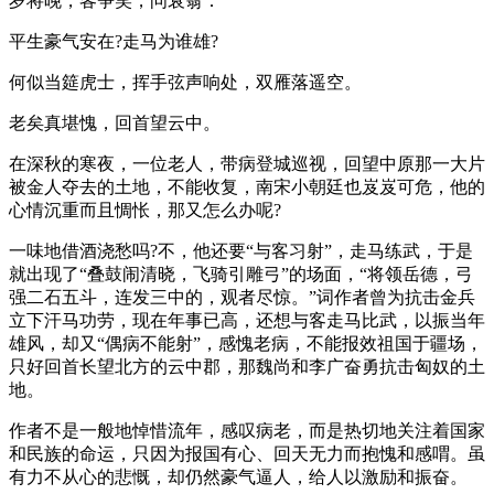
岁将晚，客争笑，问衰翁：
平生豪气安在?走马为谁雄?
何似当筵虎士，挥手弦声响处，双雁落遥空。
老矣真堪愧，回首望云中。
在深秋的寒夜，一位老人，带病登城巡视，回望中原那一大片
被金人夺去的土地，不能收复，南宋小朝廷也岌岌可危，他的
心情沉重而且惆怅，那又怎么办呢?
一味地借酒浇愁吗?不，他还要“与客习射”，走马练武，于是
就出现了“叠鼓闹清晓，飞骑引雕弓”的场面，“将领岳德，弓
强二石五斗，连发三中的，观者尽惊。”词作者曾为抗击金兵
立下汗马功劳，现在年事已高，还想与客走马比武，以振当年
雄风，却又“偶病不能射”，感愧老病，不能报效祖国于疆场，
只好回首长望北方的云中郡，那魏尚和李广奋勇抗击匈奴的土
地。
作者不是一般地悼惜流年，感叹病老，而是热切地关注着国家
和民族的命运，只因为报国有心、回天无力而抱愧和感喟。虽
有力不从心的悲慨，却仍然豪气逼人，给人以激励和振奋。