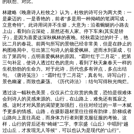
的联想、对比。
林建略《晚唐诗人杜牧之》认为，杜牧的诗可分为两大类：一
是豪迈的，一是香艳的，前者“多是用一种拗峭的笔调写成，
立意奇特”。此诗用词并不生僻，大意为：沿着蜿蜒的小路去
上山，看到白云深处，居然还有人家。停下车来(其实是轿
子)，是因为喜爱这深秋枫林的夜晚。经秋霜染过的叶子，艳
比二月的春花。前两句所写的景物已经非常美，但是在静止的
构图格局中。引出第三句诗人的最爱枫林。进而水到渠成，引
出了第四句，点明喜爱枫林的原因。“霜叶红于二月花”，把第
三句补足，使诗人透过红色的意向，看到了秋天象春天一样的
生机勃勃的生命力。对于此诗，历代也多有评点，多点出结
句。《唐诗笺注》：“霜叶红于二月花”，真名句。诗写山行，
景色幽邃，而致也豪荡。《历代诗法》：结句写得秋光绚烂。
透过这一幅秋色美景，仅仅从伫立欣赏的角度，恐怕是很难体
会到诗人的灵感来源的。山行，在山路上，难免还有孤寂之
感。这时才对风景的渴望更加强烈，往往对经过的一草一木赋
予更多的情感。山路，在摄影题材里往往很有韵律，阶梯或者
山路向上直往高处，而身体力行者则要克服征服的考验。这
样，山行的背后还有“崎岖”二字。李宗盛《山丘》中唱到“越
过山丘，才发现无人等候”，可以也认为是现代的“山行”。