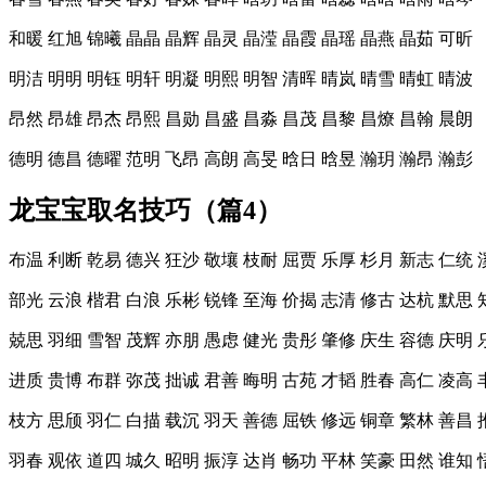
和暖 红旭 锦曦 晶晶 晶辉 晶灵 晶滢 晶霞 晶瑶 晶燕 晶茹 可昕
明洁 明明 明钰 明轩 明凝 明熙 明智 清晖 晴岚 晴雪 晴虹 晴波
昂然 昂雄 昂杰 昂熙 昌勋 昌盛 昌淼 昌茂 昌黎 昌燎 昌翰 晨朗
德明 德昌 德曜 范明 飞昂 高朗 高旻 晗日 晗昱 瀚玥 瀚昂 瀚彭
龙宝宝取名技巧（篇4）
布温 利断 乾易 德兴 狂沙 敬壤 枝耐 屈贾 乐厚 杉月 新志 仁统 
部光 云浪 楷君 白浪 乐彬 锐锋 至海 价揭 志清 修古 达杭 默思 
兢思 羽细 雪智 茂辉 亦朋 愚虑 健光 贵彤 肇修 庆生 容德 庆明 
进质 贵博 布群 弥茂 拙诚 君善 晦明 古苑 才韬 胜春 高仁 凌高 
枝方 思颀 羽仁 白描 载沉 羽天 善德 屈铁 修远 铜章 繁林 善昌 
羽春 观依 道四 城久 昭明 振淳 达肖 畅功 平林 笑豪 田然 谁知 