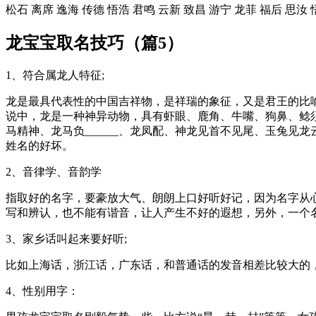
松石 离席 逸海 传德 悟浩 君鸣 云新 致昌 游宁 龙菲 福后 思汝 
龙宝宝取名技巧（篇5）
1、符合属龙人特征;
龙是最具代表性的中国吉祥物，是祥瑞的象征，又是君王的比
说中，龙是一种神异动物，具有虾眼、鹿角、牛嘴、狗鼻、鲶
马精神、龙马负______、龙凤配、神龙见首不见尾、玉兔
姓名的好坏。
2、音律学、音韵学
指取好的名字，要豪放大气、朗朗上口好听好记，因为名字从
写和辨认，也不能有谐音，让人产生不好的遐想，另外，一个
3、家乡话叫起来要好听;
比如上海话，浙江话，广东话，和普通话的发音相差比较大的，
4、性别用字：