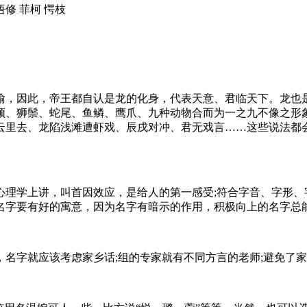
悟修 菲柯 愕枝
喻，因此，帝王都自认是龙的化身，代表天意、君临天下。龙也
须、狮鬃、蛇尾、鱼鳞、鹰爪、九种动物合而为一之九不像之形
见龙云里去、龙陷浅滩遭虾戏、辰戌对冲、君无戏言……这些说法
心理学上讲，叫首因效应，是给人的第一感受;符合字音、字形、
名字要有好的寓意，因为名字有暗示的作用，积极向上的名字总能
名字就应该考虑家乡话;组的专家就有不同方言的老师;避免了家