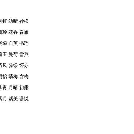
月虹 幼晴 妙松
新玲 花香 春雁
晓绿 自英 书瑶
绮玉 曼荷 雪燕
巧凤 缘绿 怀亦
玥怡 晴梅 含梅
柳青 月晴 初露
紫月 紫美 珊悦