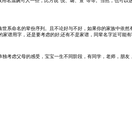
孩用名温婉可人一些，比方说“悦、璐、萱”等等。当然，也可以
族世系命名的辈份序列。且不论好与不好，如果你的家族中依然
的家谱用字，还是要考虑的好;还有不是家谱，同辈名字近可能有
单独考虑父母的感受，宝宝一生不同阶段，有同学，老师，朋友