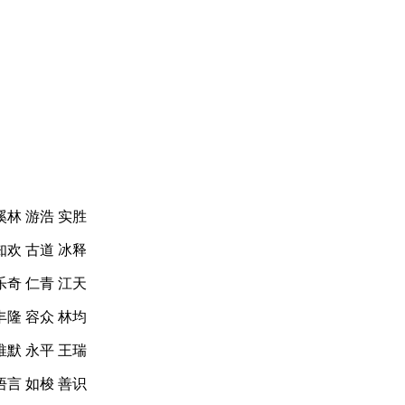
溪林 游浩 实胜
知欢 古道 冰释
乐奇 仁青 江天
丰隆 容众 林均
推默 永平 王瑞
悟言 如梭 善识