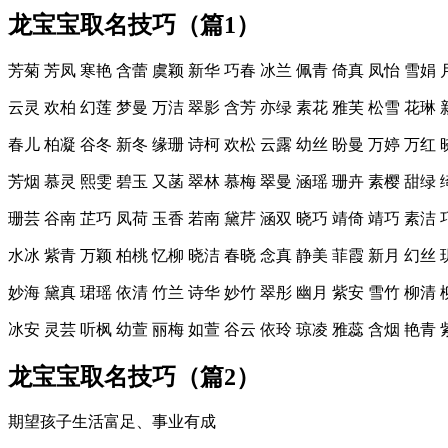
龙宝宝取名技巧（篇1）
芳菊 芳凤 寒艳 含蕾 虞颖 新华 巧春 冰兰 佩青 倚真 凤怡 雪娟 
云灵 欢柏 幻莲 梦曼 万洁 翠影 含芳 亦绿 素花 雅芙 松雪 花琳 
春儿 柏凝 谷冬 新冬 缘珊 诗柯 欢松 云露 幼丝 盼曼 万婷 万红 
芳烟 慕灵 熙雯 碧玉 又菡 翠林 慕梅 翠曼 涵瑶 珊卉 素樱 甜绿 
珊芸 谷南 芷巧 凤荷 玉香 若南 黛芹 涵双 晓巧 靖倚 靖巧 素洁 
水冰 紫青 万颖 柏桃 忆柳 晓洁 春晓 念真 静美 菲霞 新月 幻丝 
妙海 黛真 珺瑶 依清 竹兰 诗华 妙竹 翠彤 幽月 紫安 雪竹 柳清 
冰安 灵芸 听枫 幼萱 丽梅 如萱 谷云 依玲 琼凌 雅蕊 含烟 艳青 
龙宝宝取名技巧（篇2）
期望孩子生活富足、事业有成