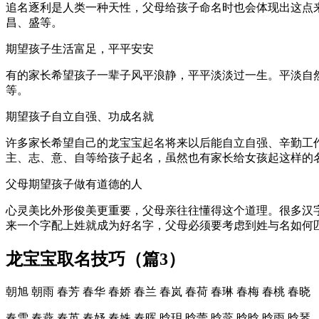
追名逐利是人类一种天性，父母给孩子命名时也会体现出这点
昌、盛等。
期望孩子生活富足，平平安安
有的家长希望孩子一辈子风平浪静，平平淡淡过一生。平淡自
等。
期望孩子自立自强、功成名就
许多家长希望自己的龙宝宝起名将来以后能自立自强、辛勤工
主、志、意、自等给孩子起名，虽然也有家长给女孩起这样的
父母期望孩子做有道德的人
心灵美比外形俊美更重要，父母亲往往懂得这个道理。很多汉
来一个字配上姓就成为好名字，父母必须要考虑到姓与名如何
龙宝宝取名技巧（篇3）
朝旭 朝雨 春芳 春华 春娇 春兰 春岚 春荷 春琳 春梅 春桃 春晓
春雪 春燕 春英 春妤 春姝 春晖 晗玥 晗蕾 晗蕊 晗晗 晗雨 晗琴