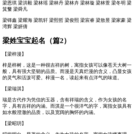
梁恩琪 梁洪毅 梁林瑶 梁林丹 梁林卉 梁林璇 梁林萱 梁冬明 梁
箕蘩 梁舜凡
梁铎鑫 梁耀海 梁凯轩 梁熙哲 梁俊熙 梁宸睿 梁敖昱 梁家豪 梁
湾辉 梁妍倩
梁姓宝宝起名（篇2）
【梁梓漫】
梓是梓树，这是一种很吉祥的树，寓指女孩可以像苍天大树一
般，具有强大坚韧的品质。而漫是天真烂漫的含义，凸显女孩
的灵气和活泼可爱。梓漫一名，读起来有点洋气的味道。
【梁瑞淇】
瑞是古代作为凭信的玉器，含有祥瑞的含义，作为女孩的名
字，具有吉祥的内涵。而淇是一个很洋气的字，寓指女孩具有
如水般澄澈的品质，以及宽阔的胸怀的内涵。
【梁昭玥】