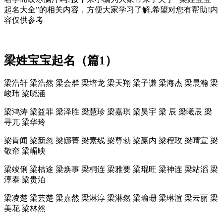
起名大全
”的相关内容，方便大家学习了解,希望对您有帮助!内
容仅供参考
梁姓宝宝起名（篇1）
梁浩轩 梁浩然 梁会群 梁培龙 梁天翔 梁子谦 梁海杰 梁晨瀚 梁
峻玮 梁晓涵
梁鸿涛 梁益菲 梁泽胜 梁慧珍 梁嘉琪 梁昊宇 梁 辰 梁曦辰 梁
寻兀 梁华玲
梁肯闻 梁新忽 梁娜菁 梁素线 梁尊勃 梁赢内 梁程玫 梁晴宣 梁
敬帘 梁嵋映
梁竣俐 梁桔途 梁焕事 梁桐连 梁雅要 梁琨旺 梁神连 梁站滔 梁
淳泰 梁贵泊
梁凌楚 梁芸楚 梁嘉然 梁淋淳 梁淋然 梁瑜珊 梁琳渲 梁云丽 梁
美花 梁林然