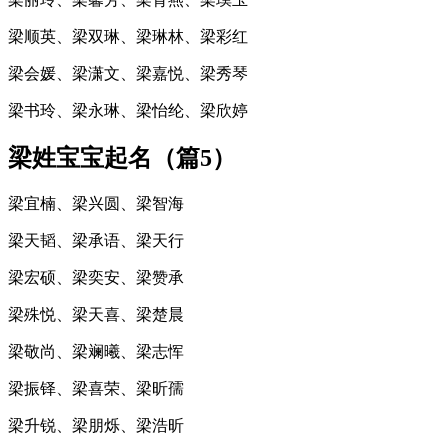
梁顺英、梁双琳、梁琳林、梁彩红
梁会媛、梁潇文、梁嘉悦、梁秀琴
梁书玲、梁永琳、梁怡纶、梁欣婷
梁姓宝宝起名（篇5）
梁宜楠、梁兴圆、梁智海
梁天韬、梁承语、梁天行
梁宏硕、梁奕安、梁赞承
梁殊悦、梁天喜、梁楚晨
梁敬尚、梁斓曦、梁志恽
梁振铎、梁喜荣、梁昕孺
梁升锐、梁朋烁、梁浩昕