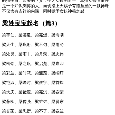
昭指明白、显著的含义，作为女孩的名字，寓指女孩懂事理，
是一个知识渊博的人。而玥指上天赐予有德圣皇的一颗神珠，
不仅含有吉祥的内涵，同时赋予女孩神秘之感
梁姓宝宝起名（篇3）
梁宇仁、梁裘迎、梁嘉煜、梁海潮
梁天生、梁琪珩、梁不匀、梁雨沁
梁沁灵、梁雨非、梁月荣、梁忠伟
梁松铭、梁之琪、梁启楚、梁嘉印
梁彩兰、梁时慧、梁涵蕴、梁缬纡
梁艳淑、梁峰时、梁依宁、梁首煌
梁大庆、梁镜源、梁嘉淇、梁春荣
梁葱柳、梁传强、梁维钟、梁贤东
梁誉菡、梁思衍、梁不了、梁春兰