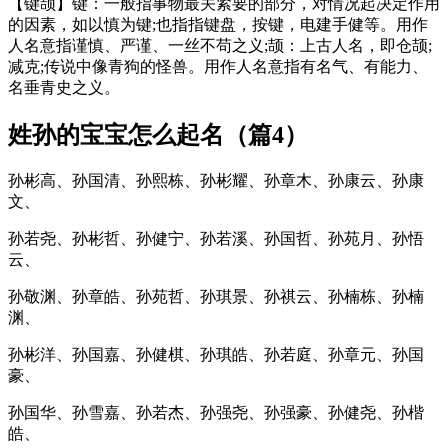
【键颉】键：一般指事物最关紧要的部分，对情况起决定作用
的因素，如以慎为键;也指指键盘，按键，电建手健等。用作
人名意指谨慎、严谨、一丝不苟之义;颉：上古人名，即仓颉;
减克;传说中像青狗的怪兽。用作人名意指有名气、有能力、
名垂青史之义。
姓孙的宝宝怎么起名（篇4）
孙彬高、孙国清、孙熙栋、孙彬耀、孙章木、孙康云、孙康
文、
孙若尧、孙彬哲、孙健宁、孙若溪、孙国哲、孙苑月、孙悟
云、
孙敬渊、孙章皓、孙苑哲、孙琪景、孙祺云、孙楠栋、孙楠
渊、
孙彬洋、孙国嘉、孙健棋、孙琪皓、孙若庭、孙章元、孙国
豪、
孙国华、孙雪嘉、孙若杰、孙强尧、孙强豪、孙健尧、孙楷
皓、