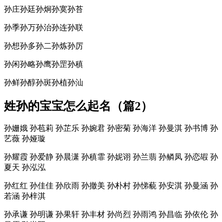
孙庄孙廷孙炯孙寞孙苔
孙季孙万孙治孙连孙联
孙想孙多孙二孙炼孙厉
孙闲孙略孙鹰孙罡孙稹
孙鲜孙醇孙斑孙植孙汕
姓孙的宝宝怎么起名（篇2）
孙姗娥 孙苞莉 孙芷乐 孙婉君 孙密菊 孙海洋 孙曼淇 孙书博 孙
艺薇 孙娅璇
孙耀霞 孙爱静 孙晨潇 孙稹霏 孙妮诩 孙兰翡 孙鳞凤 孙恋嘏 孙
夏天 孙泓泓
孙红红 孙佳佳 孙欣雨 孙撤美 孙朴村 孙悌藐 孙安淇 孙曼涵 孙
若涵 孙梓淇
孙承谦 孙明谦 孙果轩 孙丰材 孙尚烈 孙雨鸿 孙昌临 孙依伦 孙