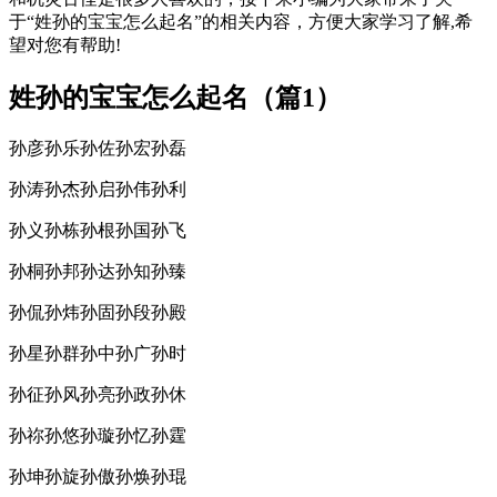
于“姓孙的宝宝怎么起名”的相关内容，方便大家学习了解,希
望对您有帮助!
姓孙的宝宝怎么起名（篇1）
孙彦孙乐孙佐孙宏孙磊
孙涛孙杰孙启孙伟孙利
孙义孙栋孙根孙国孙飞
孙桐孙邦孙达孙知孙臻
孙侃孙炜孙固孙段孙殿
孙星孙群孙中孙广孙时
孙征孙风孙亮孙政孙休
孙祢孙悠孙璇孙忆孙霆
孙坤孙旋孙傲孙焕孙琨