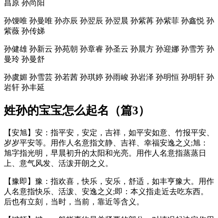
昌原 孙尚阳
孙馒唯 孙曼唯 孙亦辰 孙翌辰 孙翌晨 孙紫苒 孙紫菲 孙鑫悦 孙
紫薇 孙传娣
孙健雄 孙新云 孙苑朝 孙章睿 孙圣云 孙晨方 孙迎娜 孙雪芳 孙
曼玲 孙曼舒
孙虞媚 孙雪芸 孙若茜 孙琪婷 孙雨峻 孙岩泽 孙明恒 孙明轩 孙
岩轩 孙丰延
姓孙的宝宝怎么起名（篇3）
【安旭】安：指平安，安定，吉祥，如平安如意、竹报平安、
岁岁平安等。用作人名意指文静、吉祥、幸福安逸之义;旭：
旭字指光明，早晨初升的太阳和光亮。用作人名意指蒸蒸日
上、意气风发、活泼开朗之义。
【豫即】豫：指欢喜，快乐，安乐，舒适，如丰亨豫大。用作
人名意指快乐、活泼、安逸之义;即：本义指走近去吃东西。
后也有立刻，当时，当前，靠近等含义。