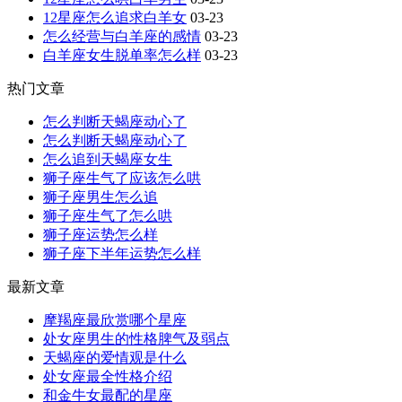
12星座怎么追求白羊女
03-23
怎么经营与白羊座的感情
03-23
白羊座女生脱单率怎么样
03-23
热门文章
怎么判断天蝎座动心了
怎么判断天蝎座动心了
怎么追到天蝎座女生
狮子座生气了应该怎么哄
狮子座男生怎么追
狮子座生气了怎么哄
狮子座运势怎么样
狮子座下半年运势怎么样
最新文章
摩羯座最欣赏哪个星座
处女座男生的性格脾气及弱点
天蝎座的爱情观是什么
处女座最全性格介绍
和金牛女最配的星座