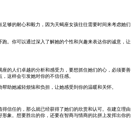
有足够的耐心和毅力，因为天蝎座女孩往往需要时间来考虑她们
吓跑。你可以通过深入了解她的个性和兴趣来表达你的诚意，让
蝎座的人们卓越的分析和感受力，要想抓住她们的心，必须要善
点，这样会引发她对你的不信任感。
动帮助她减轻烦恼和负担，让她感受到你的温暖和关怀。
值得信任的，那么就已经获得了她们的欣赏和认可。在建立理由
好形象。想要胜出的你，还要在智商与情商的比拼上发挥出你的