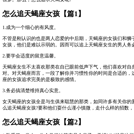
怎么追天蝎座女孩【篇1】
1.成为一个细心的有风度。
不管是刚认识的也是两人恋爱的中后期，天蝎座的女孩们和狮
女孩，他们是难以示弱的。因而可以追上天蝎座女生的男人务
2.要学会适度的留意温馨。
天蝎座女生不太喜欢那类在自已眼前低声下气，他们喜欢对自
对。对天蝎座而言，一段了解你并习惯性你的时间是合适的，
座的女孩追求完美的是极致的感情。
3.务必搞清楚维持真心实意。
女天蝎座的女孩全是与生俱来聪慧的那类，如同许多有关你的
么追天蝎座女孩?要和他们耍什么谨小慎微，走什么样的招数
怎么追天蝎座女孩【篇2】