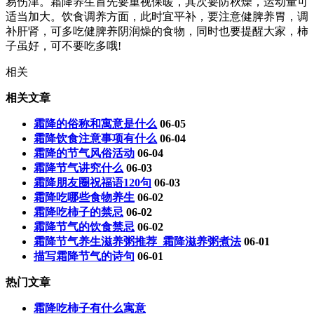
易伤津。霜降养生首先要重视保暖，其次要防秋燥，运动量可
适当加大。饮食调养方面，此时宜平补，要注意健脾养胃，调
补肝肾，可多吃健脾养阴润燥的食物，同时也要提醒大家，柿
子虽好，可不要吃多哦!
相关
相关文章
霜降的俗称和寓意是什么
06-05
霜降饮食注意事项有什么
06-04
霜降的节气风俗活动
06-04
霜降节气讲究什么
06-03
霜降朋友圈祝福语120句
06-03
霜降吃哪些食物养生
06-02
霜降吃柿子的禁忌
06-02
霜降节气的饮食禁忌
06-02
霜降节气养生滋养粥推荐_霜降滋养粥煮法
06-01
描写霜降节气的诗句
06-01
热门文章
霜降吃柿子有什么寓意