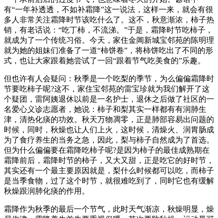
有“一年补透透，不如补霜降”这一说法，这样一来，就会有很
多人非常关注霜降时节该吃什么了。这不，秋意渐浓，柿子热
销，有老话说：“吃丁柿，不流涕。”于是，霜降时节吃柿子，
就成为了一个传统习俗。今天，家住金阊新城宝邻苑的陈明理
就为她的姐妹们准备了一道“柿饼卷”，将柿饼吃出了不同的形
式，也让大家跟着她尝试了一回“跟着节气吃美食的”乐趣。
但也许有人会疑问：秋季是一个吃梨的季节，为么偏偏霜降时
节要吃柿子呢?这不，家住宝邻苑的雷宝珍就为我们解开了这
个疑团，雷阿姨退休以前是一名护士，退休之后做了社区的一
名爱心义诊志愿者，她说：柿子和梨其实一样都有有润肺生
津，清热化痰的功效。秋天万物凋零，正是肺部容易出问题的
时候，同时，秋燥也让人们上火，这时候，清燥火、润胃肠成
为了食疗养生的当务之急，因此，梨与柿子自然成为了首选。
但为什么偏偏要在霜降吃柿子呢?是因为柿子的最佳成熟期在
霜降前后，霜降时节的柿子，又大又甜，正是吃它的好时节，
其实还有一个最主要原因就是，梨什么时候都可以吃，而柿子
是当季食物，过了这个时节，就很难吃到了，同时它也有缓解
秋燥跟润肺化痰的作用。
霜降作为秋季的最后一个节气，此时天气渐凉，秋燥明显，燥