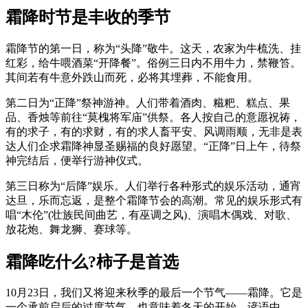
霜降时节是丰收的季节
霜降节的第一日，称为“头降”敬牛。这天，农家为牛梳洗、挂
红彩，给牛喂酒菜“开降餐”。俗例三日内不用牛力，禁鞭笞。
其间若有牛意外跌山而死，必将其埋葬，不能食用。
第二日为“正降”祭神游神。人们带着酒肉、糍粑、糕点、果
品、香烛等前往“莫槐将军庙”供祭。各人按自己的意愿祝祷，
有的求子，有的求财，有的求人畜平安、风调雨顺，无非是表
达人们企求霜降神显圣赐福的良好愿望。“正降”日上午，待祭
神完结后，便举行游神仪式。
第三日称为“后降”娱乐。人们举行各种形式的娱乐活动，通宵
达旦，乐而忘返，是整个霜降节会的高潮。常见的娱乐形式有
唱“木伦”(壮族民间曲艺，有巫调之风)、演唱木偶戏、对歌、
放花炮、舞龙狮、赛球等。
霜降吃什么?柿子是首选
10月23日，我们又将迎来秋季的最后一个节气——霜降。它是
一个承前启后的过度节气，也意味着冬天的开始。谚语中