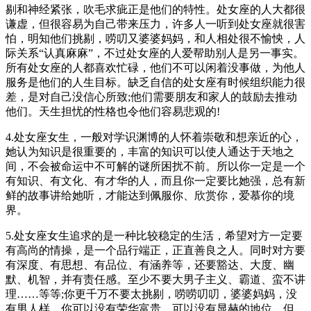
剔和神经紧张，吹毛求疵正是他们的特性。处女座的人大都很
谦虚，但很容易为自己带来压力，许多人一听到处女座就很害
怕，明知他们挑剔，唠叨又婆婆妈妈，和人相处很不愉怏，人
际关系“认真麻麻”，不过处女座的人爱帮助别人是另一事实。
所有处女座的人都喜欢忙碌，他们不可以闲着没事做，为他人
服务是他们的人生目标。缺乏自信的处女座有时候组织能力很
差，是对自己没信心所致;他们需要朋友和家人的鼓励去推动
他们。天生担忧的性格也令他们容易悲观的!
4.处女座女生，一般对学识渊博的人怀着崇敬和想亲近的心，
她认为知识是很重要的，丰富的知识可以使人通达于天地之
间，不会被命运中不可解的谜所困扰不前。所以你一定是一个
有知识、有文化、有才华的人，而且你一定要比她强，总有新
鲜的故事讲给她听，才能达到佩服你、欣赏你，爱慕你的境
界。
5.处女座女生追求的是一种比较稳定的生活，希望对方一定要
有高尚的情操，是一个品行端正，正直善良之人。同时对方要
有深度、有思想、有品位、有涵养等，还要豁达、大度、幽
默、机智，并有责任感。至少不要大男子主义、霸道、蛮不讲
理……等等;你更千万不要太挑剔，唠唠叨叨，婆婆妈妈，没
有男人样。你可以没有荣华富贵，可以没有显赫的地位，但