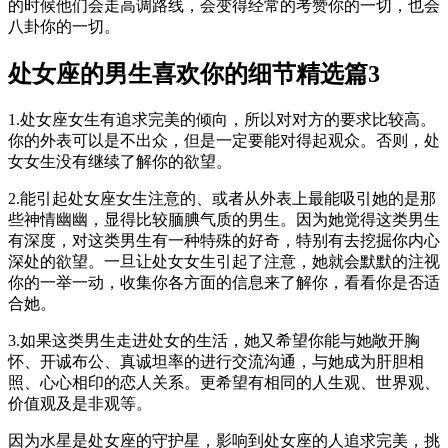
的时候他们会走高调路线，会变得经常的考赞你的一切，也会
八卦你的一切。
处女座的男生喜欢你的细节精选篇3
1.处女座女生有追求完美的倾向，所以对对方的要求比较高。
你的外表可以是不出众，但是一定要能对得起观众。否则，处
女女生没有继续了解你的欲望。
2.能引起处女座女生注意的、或者从外表上最能吸引她的是那
些神情幽幽，显得比较腼腆气质的男生。因为她觉得这类男生
有深度，对这类男生有一种特殊的好奇，特别有去挖掘你内心
深处的欲望。一旦让处女女生引起了注意，她就会默默的注视
你的一举一动，收集你各方面的信息来了解你，看看你是否适
合她。
3.如果这类男生走进处女的生活，她又希望你能与她敞开胸
怀、开诚布公、真诚坦率的进行交流沟通，与她成为肝胆相
照、心心相印的恋人关系。更希望有相同的人生观、世界观、
价值观及是非观等。
因为水星是处女座的守护星，影响到处女座的人追求完美，挑