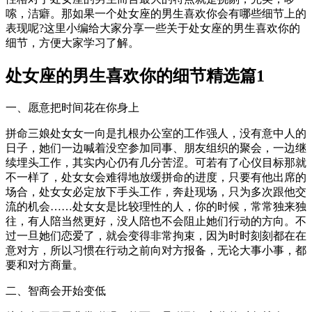
嗦，洁癖。那如果一个处女座的男生喜欢你会有哪些细节上的
表现呢?这里小编给大家分享一些关于处女座的男生喜欢你的
细节，方便大家学习了解。
处女座的男生喜欢你的细节精选篇1
一、愿意把时间花在你身上
拼命三娘处女女一向是扎根办公室的工作强人，没有意中人的
日子，她们一边喊着没空参加同事、朋友组织的聚会，一边继
续埋头工作，其实内心仍有几分苦涩。可若有了心仪目标那就
不一样了，处女女会难得地放缓拼命的进度，只要有他出席的
场合，处女女必定放下手头工作，奔赴现场，只为多次跟他交
流的机会……处女女是比较理性的人，你的时候，常常独来独
往，有人陪当然更好，没人陪也不会阻止她们行动的方向。不
过一旦她们恋爱了，就会变得非常拘束，因为时时刻刻都在在
意对方，所以习惯在行动之前向对方报备，无论大事小事，都
要和对方商量。
二、智商会开始变低