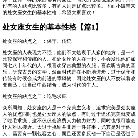
过有的人缺点比较多，有的人则是优点比较多。下面小编带来
的处女座女生的基本性格，希望大家喜欢！
处女座女生的基本性格【篇1】
处女座的缺点之一：保守、传统
处女座的人表现力不强，他们不太热衷于人多的地方，是一个
比较保守和传统的人。和处女座的人在一起，不会发现他们如
同七八十年代的人，很喜欢穿古典型的衣服，喜欢听古典的音
乐，研究古典的文学，然而时代是在不断地进步，过于保守和
传统有时候会成为前进的障碍物，因此处女座的人不妨试着改
变自己，让自己中西结合，成为时代的牛人。
处女座的缺点之二：吃毛求疵
众所周知，处女座的人是一个完美主义者，追求完美是处女座
人的优点同时也是处女座人的缺点，有时过于追求完美就变成
了吃毛求疵，这不仅仅会浪费人力物力财力，同时也很可能会
让人难以接近。太过于挑剔并非是一件好事，尤其是对于他
人，需要有一颗包容之心，而且还要多反省一下自己是否过于