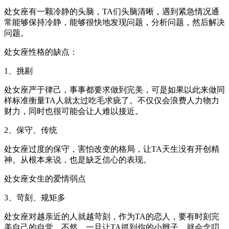
处女座有一颗冷静的头脑，TA们头脑清晰，遇到紧急情况通
常能够保持冷静，能够很快地发现问题，分析问题，然后解决
问题。
处女座性格的缺点：
1、挑剔
处女座严于律己，事事都要求做到完美，可是如果以此来做同
样标准衡量TA人就太过吃毛求疵了。不仅仅会浪费人力物力
财力，同时也很可能会让人难以接近。
2、保守、传统
处女座过度的保守，害怕改变的格局，让TA天生没有开创精
神。从根本来说，也是缺乏信心的表现。
处女座女生的爱情弱点
3、苛刻、规矩多
处女座对越亲近的人就越苛刻，作为TA的恋人，要有时刻完
美自己的自觉，不然，一旦让TA抓到你的小辫子，就会念叨