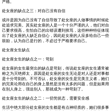
严格。
处女座的缺点之三：对自己没有自信
或许是因为自己没有了自信导致了处女座的人做事情的时候处
处追求完美。其实处女座的人是一个十分严谨的人，他们对自
己要求很高，生怕自己的出错误遭到挨骂，这些种种特征体现
出了处女座的人缺乏自信心，因此处女座的人应多给自己一些
鼓励，认为自己是行的，不必过于严格要求自己。
处女座女生缺点
处女座女生的缺点之一：苛刻
处女座的女生最突出的缺点是苛刻，传说处女座的女生通常被
称之为灭绝师太，原因是处女座的女生无论是对人还是对事都
是十分苛刻的。不可否认，处女座的女生是完美主义者，她们
的完美论用在自己的身上显然是没有太多的问题，但是如果用
在别人身上，强迫别人，那就成为一种苛刻了。
处女座女生的缺点之二：一切凭状态，需要安全感
生活中绝大部分处女座的女生都是有点神经质的，她们很多事