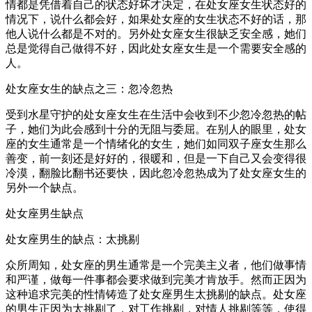
情都是凭借着自己的状态好坏才决定，在处女座女生状态好的
情况下，说什么都会好，如果处女座的女生状态不好的话，那
他人说什么都是不对的。另外处女座女生很缺乏安全感，她们
总是觉得自己做得不好，因此处女座女生是一个需要安全感的
人。
处女座女生的缺点之三：忽冷忽热
受到水星守护的处女座女生在生活中会收到不少忽冷忽热的帖
子，她们为此会感到十分的无阻与委屈。在别人的眼里，处女
座的女生通常是一个情绪化的女生，她们如同双子座女生那么
善变，前一刻还是好好的，很暖和，但是一下自己又会变得很
冷漠，翻脸比翻书还要快，因此忽冷忽热成为了处女座女生的
另外一个缺点。
处女座男生缺点
处女座男生的缺点：太挑剔
众所周知，处女座的男生通常是一个完美主义者，他们做事情
和严谨，做每一件事都会要求做到完美才肯放手。然而正因为
这种追求完美的性情铸造了处女座男生太挑剔的缺点。处女座
的男生正因为太挑剔了，对工作挑剔，对情人挑剔等等，使得