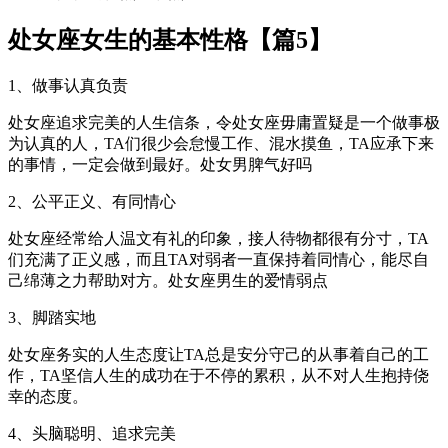
处女座女生的基本性格【篇5】
1、做事认真负责
处女座追求完美的人生信条，令处女座毋庸置疑是一个做事极
为认真的人，TA们很少会怠慢工作、混水摸鱼，TA应承下来
的事情，一定会做到最好。处女男脾气好吗
2、公平正义、有同情心
处女座经常给人温文有礼的印象，接人待物都很有分寸，TA
们充满了正义感，而且TA对弱者一直保持着同情心，能尽自
己绵薄之力帮助对方。处女座男生的爱情弱点
3、脚踏实地
处女座务实的人生态度让TA总是安分守己的从事着自己的工
作，TA坚信人生的成功在于不停的累积，从不对人生抱持侥
幸的态度。
4、头脑聪明、追求完美