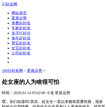
网站首页
星座运势
免费起好名
专家起好名
名字打好分
兔年起好名
男宝起好名
女宝起好名
公司起好名
100分好名网
>
星座运势
>
处女座的人为啥很可怕
时间：
2026-01-14 05:02:06
小龙
星座运势
嘿，你们知道吗?其实，处女女一直以来都有双重性格，很多
时候会自我隐藏，但是处女女也是有让人着迷的地方，就是严