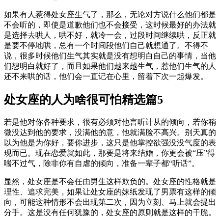
如果有人惹得处女座生气了，那么，无论对方说什么他们都是
不会听的，即使是道歉他们也不会接受，这时候最好的办法就
是选择去哄人，哄不好，就冷一会，过段时间继续哄，反正就
是要不停地哄，总有一个时间段他们自己就想通了。不得不
说，很多时候他们生气其实就是没有想明白自己的事情，当他
们想明白就好了，而且如果他们越来越生气，惹他们生气的人
还不来哄的话，他们会一直记在心里，留着下次一起爆发。
处女座的人为啥很可怕精选篇5
若是他对你各种要求，很有必须对他言听计从的倾向，若你稍
微没达到他的要求，没满他的意，他就满脸不高兴。别天真的
以为他是为你好，要你进步，这只是他掌控欲强没没气度的表
现而已。现在恋爱就如此，那要是将来结婚，你更会被“压”得
喘不过气，除非你有自虐的倾向，准备一辈子都“听话”。
显然，处女座是不会任由男生这样欺负的。处女座的性格就是
理性、追求完美，如果让处女座的妹纸发现了男票有这样的倾
向，可能这种情形不会出现第二次，因为立刻、马上就会提出
分手。这是没有任何犹豫的，处女座的原则就是这样的干脆。