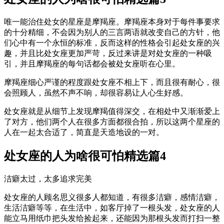
唯一能治住处女的星座是摩羯座。摩羯座本身对于每件事要求
的十分精细，不会因为别人的三言两语就改变自己的方针，他
们心中有一个永恒的标准，反而这样的性格会引起处女座的兴
趣，并且比处女座更加严苛，反过来讲是对处女座的一种吸
引，并且摩羯座的每句话都会被处女座听在心里。
摩羯座细心严谨的程度跟处女座不相上下，而且很有耐心，很
会照顾人，虽然不声不响，却很容易让人心生好感。
处女座就是从细节上发现摩羯值得深交，在相处中又渐渐爱上
了对方，他们两个人在很多方面都很合拍，所以这两个星座的
人在一起太合适了，简直是天造地设的一对。
处女座的人为啥很可怕精选篇4
洁癖太过，太多追求完美
处女座的人顾名思义很多人都知道，有很多洁癖，感情洁癖，
生活洁癖等等，在生活中，如客厅掉了一根头发，处女座的人
能立马用纸巾把头发给捡起来，还能因为那根头发而打扫一整