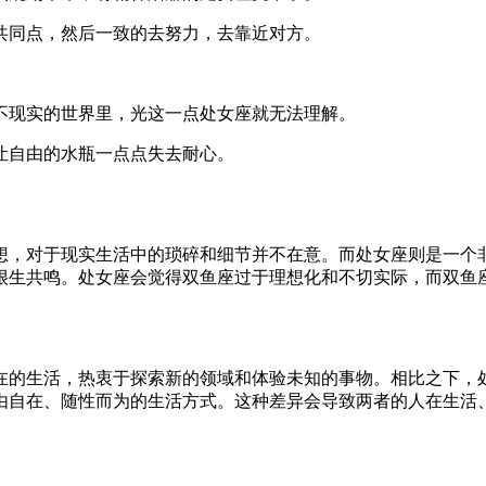
共同点，然后一致的去努力，去靠近对方。
不现实的世界里，光这一点处女座就无法理解。
让自由的水瓶一点点失去耐心。
想，对于现实生活中的琐碎和细节并不在意。而处女座则是一个
很生共鸣。处女座会觉得双鱼座过于理想化和不切实际，而双鱼
在的生活，热衷于探索新的领域和体验未知的事物。相比之下，
由自在、随性而为的生活方式。这种差异会导致两者的人在生活