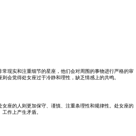
非常现实和注重细节的星座，他们会对周围的事物进行严格的审
座则会觉得处女座过于冷静和理性，缺乏情感上的共鸣。
处女座的人则更加保守、谨慎、注重条理性和规律性。处女座的
、工作上产生矛盾。